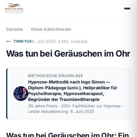
Startseite
›
Körper & Beschwerden
8. Juni 2025
· 4 Min. Lesezeit
TINNITUS
Was tun bei Geräuschen im Ohr
METHODISCHE GRUNDLAGE
Hypnose-Methodik nach
Ingo Simon
—
Diplom-Pädagoge (univ.), Heilpraktiker für
Psychotherapie, Hypnosetherapeut,
Begründer der Traumlandtherapie
30 Jahre Praxis · 200+ Fachbücher zur Hypnose ·
Letzte Aktualisierung: 8. Juni 2025
Was tun bei Geräuschen im Ohr: Ein