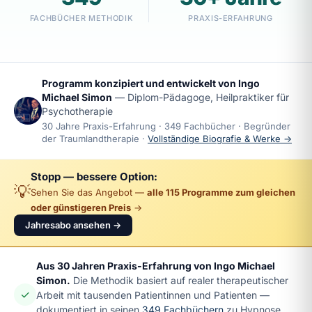
FACHBÜCHER METHODIK
PRAXIS-ERFAHRUNG
Programm konzipiert und entwickelt von
Ingo
Michael Simon
— Diplom-Pädagoge, Heilpraktiker für
Psychotherapie
30 Jahre Praxis-Erfahrung · 349 Fachbücher · Begründer
der Traumlandtherapie ·
Vollständige Biografie & Werke →
Stopp — bessere Option:
💡
Sehen Sie das Angebot —
alle 115 Programme zum gleichen
oder günstigeren Preis
→
Jahresabo ansehen →
Aus 30 Jahren Praxis-Erfahrung von Ingo Michael
Simon.
Die Methodik basiert auf realer therapeutischer
✓
Arbeit mit tausenden Patientinnen und Patienten —
dokumentiert in seinen
349 Fachbüchern
zu Hypnose,