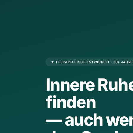
★ THERAPEUTISCH ENTWICKELT · 30+ JAHR
Innere Ruh
finden
— auch we