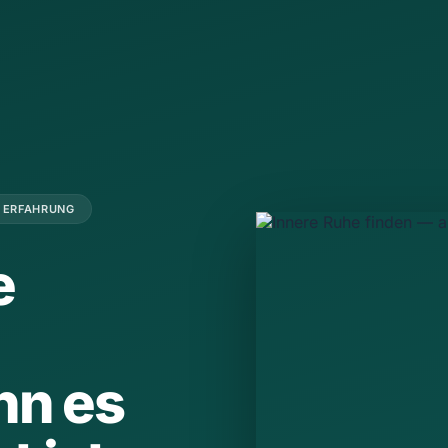
E ERFAHRUNG
e
nn es