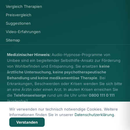
Vergleich Therapien
Preisvergleich
Suggestionen
Video-Erfahrungen
Sitemap
Medizinischer Hinweis:
Audio-Hypnose-Programme von
Unibee sind ein begleitender Selbsthilfe-Ansatz zur Förderung
von Wohlbefinden und Entspannung. Sie ersetzen
keine
ärztliche Untersuchung, keine psychotherapeutische
Behandlung und keine medikamentöse Therapie
. Bei
Erkrankungen, Beschwerden oder Krisen wenden Sie sich bitte
an eine Ärztin oder einen Arzt. In akuten Krisen erreichen Sie
die
Telefonseelsorge
rund um die Uhr unter
0800 111 0 111
(kostenfrei).
Wir verwenden nur technisch notwendige Cookies. Weitere
Informationen finden Sie in unserer
Datenschutzerklärung
.
Verstanden
© 2026 Health Care unibee Institute · Ingo Simon
Impressum
Datenschutz