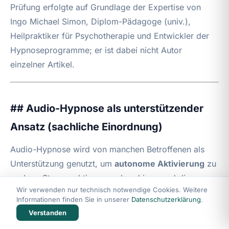
Prüfung erfolgte auf Grundlage der Expertise von
Ingo Michael Simon, Diplom-Pädagoge (univ.),
Heilpraktiker für Psychotherapie und Entwickler der
Hypnoseprogramme; er ist dabei nicht Autor
einzelner Artikel.
## Audio-Hypnose als unterstützender
Ansatz (sachliche Einordnung)
Audio-Hypnose wird von manchen Betroffenen als
Unterstützung genutzt, um
autonome Aktivierung
zu
senken, Stressreaktionen zu beruhigen und die
Wir verwenden nur technisch notwendige Cookies. Weitere
Aufmerksamkeit von automatischen Handlungen
Informationen finden Sie in unserer
Datenschutzerklärung
.
wegzulenken. Positive Erfahrungen werden vor allem
Verstanden
dann berichtet, wenn Audioformate regelmäßig