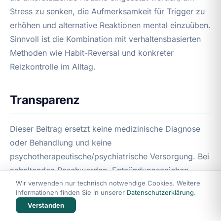
Stress zu senken, die Aufmerksamkeit für Trigger zu
erhöhen und alternative Reaktionen mental einzuüben.
Sinnvoll ist die Kombination mit verhaltensbasierten
Methoden wie Habit-Reversal und konkreter
Reizkontrolle im Alltag.
Transparenz
Dieser Beitrag ersetzt keine medizinische Diagnose
oder Behandlung und keine
psychotherapeutische/psychiatrische Versorgung. Bei
anhaltenden Beschwerden, Entzündungszeichen,
starkem Leidensdruck oder Verdacht auf eine
Wir verwenden nur technisch notwendige Cookies. Weitere
Informationen finden Sie in unserer
Datenschutzerklärung
.
psychische Störung wenden Sie sich bitte an
Verstanden
Ärzt:innen, Dermatologie oder approbierte