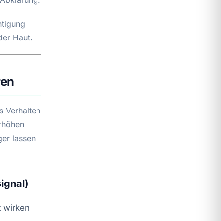
htigung
der Haut.
ren
s Verhalten
erhöhen
ger lassen
ignal)
t
wirken