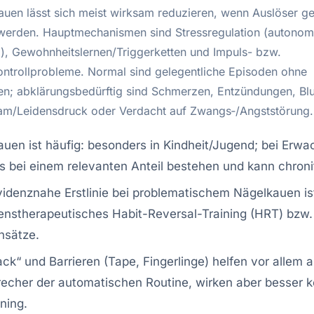
auen lässt sich meist wirksam reduzieren, wenn Auslöser ge
werden. Hauptmechanismen sind Stressregulation (autono
g), Gewohnheitslernen/Triggerketten und Impuls- bzw.
ntrollprobleme. Normal sind gelegentliche Episoden ohne
en; abklärungsbedürftig sind Schmerzen, Entzündungen, Bl
am/Leidensdruck oder Verdacht auf Zwangs‑/Angststörung.
uen ist häufig: besonders in Kindheit/Jugend; bei Erw
es bei einem relevanten Anteil bestehen und kann chronif
idenznahe Erstlinie bei problematischem Nägelkauen is
enstherapeutisches Habit-Reversal-Training (HRT) bzw.
nsätze.
lack“ und Barrieren (Tape, Fingerlinge) helfen vor allem a
echer der automatischen Routine, wirken aber besser k
ining.