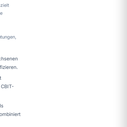
zielt
me
utungen,
achsenen
izieren.
t
 CBIT-
ls
ombiniert