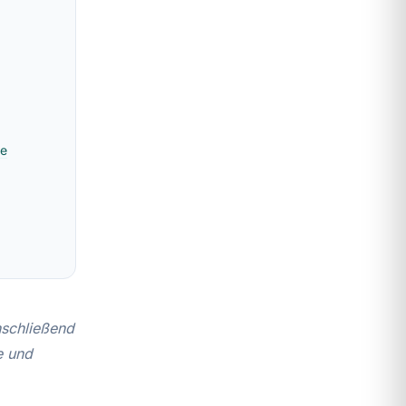
se
anschließend
e und