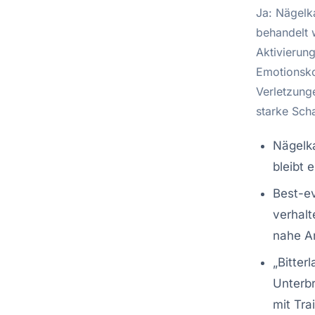
Ja: Nägelk
behandelt 
Aktivierun
Emotionsko
Verletzung
starke Sch
Nägelka
bleibt 
Best-ev
verhalt
nahe A
„Bitter
Unterbr
mit Tra