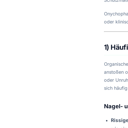
Onychophag
oder klini
1) Häuf
Organische
anstoßen o
oder Unruhe
sich häufig
Nagel- u
Rissig