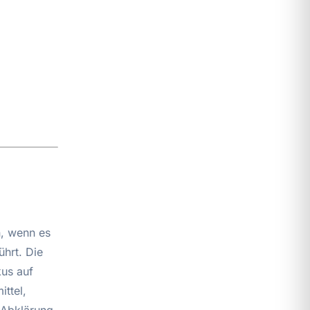
n, wenn es
hrt. Die
kus auf
ttel,
 Abklärung.