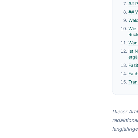
## P
## W
Welc
Wie 
Rück
Wann
Ist 
ergä
Fazi
Fach
Tran
Dieser Arti
redaktione
langjährig