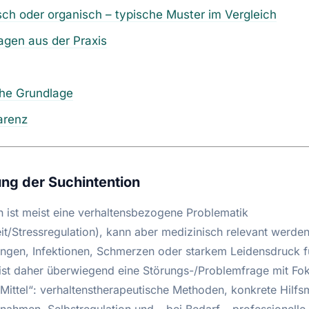
ch oder organisch – typische Muster im Vergleich
agen aus der Praxis
che Grundlage
arenz
ng der Suchintention
 ist meist eine verhaltensbezogene Problematik
t/Stressregulation), kann aber medizinisch relevant werde
ungen, Infektionen, Schmerzen oder starkem Leidensdruck fü
ist daher überwiegend eine Störungs-/Problemfrage mit Fo
ittel“: verhaltenstherapeutische Methoden, konkrete Hilfsmi
ahmen, Selbstregulation und – bei Bedarf – professionelle