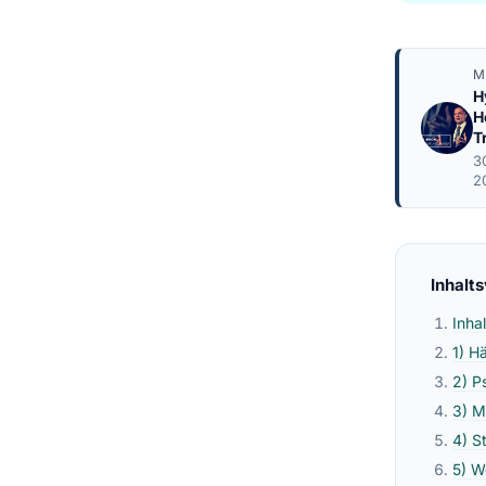
M
H
H
T
3
2
Inhalt
Inha
1) H
2) P
3) M
4) S
5) W