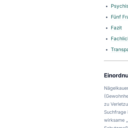
Psychis
Fünf Fr
Fazit
Fachli
Transp
Einordnu
Nägelkauen
(Gewohnhei
zu Verletz
Suchfrage 
wirksame „M
Schutzmaßn