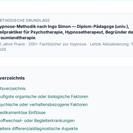
ETHODISCHE GRUNDLAGE
ypnose-Methodik nach
Ingo Simon
— Diplom-Pädagoge (univ.),
eilpraktiker für Psychotherapie, Hypnosetherapeut, Begründer de
raumlandtherapie
0 Jahre Praxis · 200+ Fachbücher zur Hypnose ·
Letzte Aktualisierung: 
026
sverzeichnis
ltsverzeichnis
äufigste organische oder biologische Faktoren
sychische oder verhaltensbezogene Faktoren
edikamentöse Einflüsse
toffwechsel- oder Begleiterkrankungen
eitere differenzialdiagnostische Aspekte