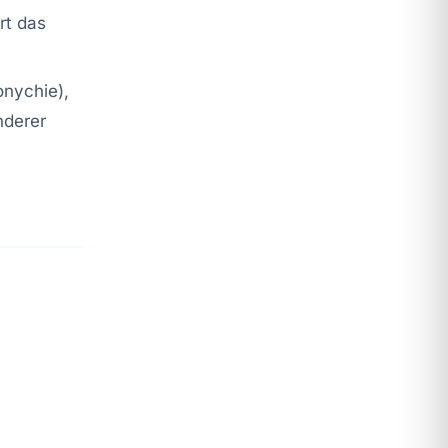
rt das
onychie),
nderer