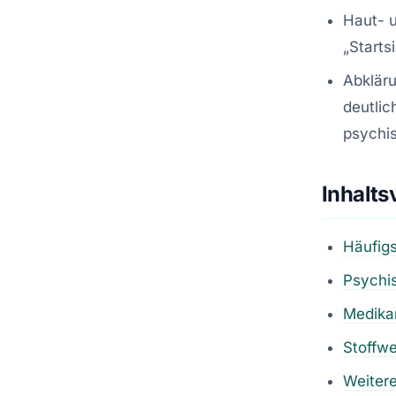
Haut- u
„Starts
Abkläru
deutli
psychi
Inhalts
Häufigs
Psychi
Medika
Stoffwe
Weitere