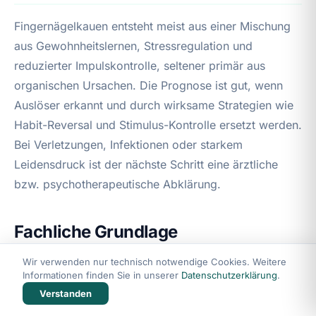
Fingernägelkauen entsteht meist aus einer Mischung
aus Gewohnheitslernen, Stressregulation und
reduzierter Impulskontrolle, seltener primär aus
organischen Ursachen. Die Prognose ist gut, wenn
Auslöser erkannt und durch wirksame Strategien wie
Habit-Reversal und Stimulus-Kontrolle ersetzt werden.
Bei Verletzungen, Infektionen oder starkem
Leidensdruck ist der nächste Schritt eine ärztliche
bzw. psychotherapeutische Abklärung.
Fachliche Grundlage
Wir verwenden nur technisch notwendige Cookies. Weitere
Dieser Beitrag bietet evidenznahe
Informationen finden Sie in unserer
Datenschutzerklärung
.
Gesundheitsinformation aus psychologischer und
Verstanden
verhaltensmedizinischer Perspektive und orientiert