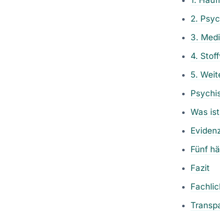
2. Psy
3. Med
4. Stof
5. Weit
Psychis
Was ist
Evidenz
Fünf hä
Fazit
Fachli
Transp