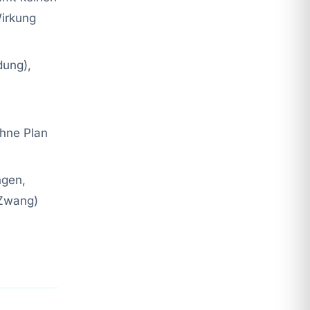
Wirkung
dung),
ohne Plan
ngen,
 Zwang)