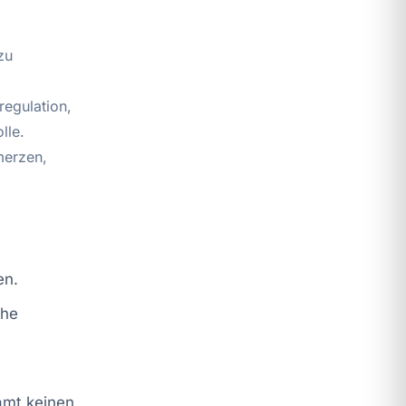
zu
egulation,
lle.
merzen,
en.
che
samt keinen