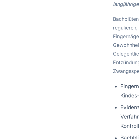
langjährig
Bachblüten
regulieren,
Fingernäge
Gewohnheit
Gelegentli
Entzündung
Zwangsspe
Fingern
Kindes-
Evidenz
Verfahr
Kontrol
Bachblü