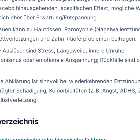
acebo hinausgehenden, spezifischen Effekt; mögliche 
 sich eher über Erwartung/Entspannung.
auen kann zu Hautrissen, Paronychie (Nagelwallentzün
ttverletzungen und Zahn-/Kieferproblemen beitragen.
 Auslöser sind Stress, Langeweile, innere Unruhe,
ionismus oder emotionale Anspannung; Rückfälle sind 
.
he Abklärung ist sinnvoll bei wiederkehrenden Entzündu
ägter Schädigung, Komorbiditäten (z. B. Angst, ADHS,
lbstverletzung.
verzeichnis
igste organische oder biologische Faktoren