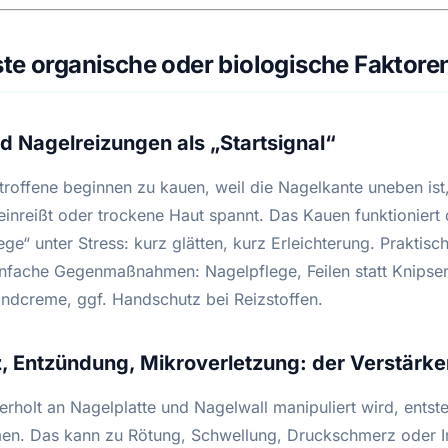
te organische oder biologische Faktore
d Nagelreizungen als „Startsignal“
roffene beginnen zu kauen, weil die Nagelkante uneben ist,
einreißt oder trockene Haut spannt. Das Kauen funktioniert
ege“ unter Stress: kurz glätten, kurz Erleichterung. Praktisc
einfache Gegenmaßnahmen: Nagelpflege, Feilen statt Knipse
ndcreme, ggf. Handschutz bei Reizstoffen.
 Entzündung, Mikroverletzung: der Verstärke
rholt an Nagelplatte und Nagelwall manipuliert wird, entst
en. Das kann zu Rötung, Schwellung, Druckschmerz oder I