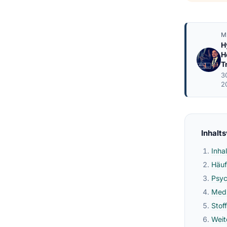
M
H
H
T
3
2
Inhalt
Inha
Häuf
Psyc
Medi
Stof
Weit