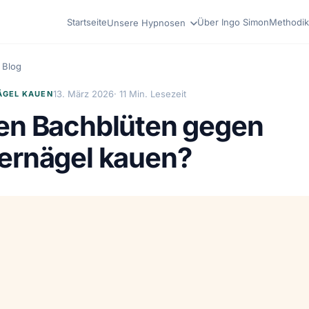
Startseite
Über Ingo Simon
Methodik
Unsere Hypnosen
Blog
13. März 2026
· 11 Min. Lesezeit
ÄGEL KAUEN
en Bachblüten gegen
ernägel kauen?