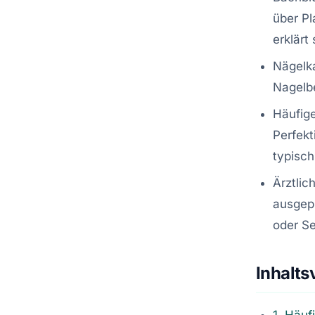
über Pl
erklärt
Nägelk
Nagelbe
Häufige
Perfekt
typisch
Ärztlic
ausgepr
oder Se
Inhalts
1. Häuf