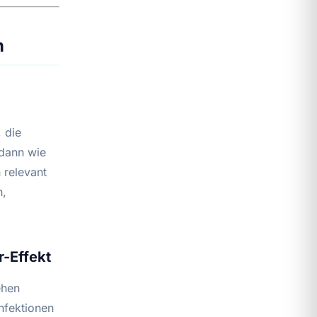
n
 die
 dann wie
h relevant
n,
r-Effekt
ehen
nfektionen