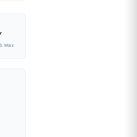
r
13. März