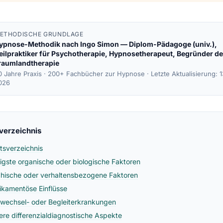
ETHODISCHE GRUNDLAGE
ypnose-Methodik nach
Ingo Simon
— Diplom-Pädagoge (univ.),
eilpraktiker für Psychotherapie, Hypnosetherapeut, Begründer de
raumlandtherapie
0 Jahre Praxis · 200+ Fachbücher zur Hypnose ·
Letzte Aktualisierung: 
026
sverzeichnis
ltsverzeichnis
igste organische oder biologische Faktoren
hische oder verhaltensbezogene Faktoren
kamentöse Einflüsse
fwechsel- oder Begleiterkrankungen
ere differenzialdiagnostische Aspekte