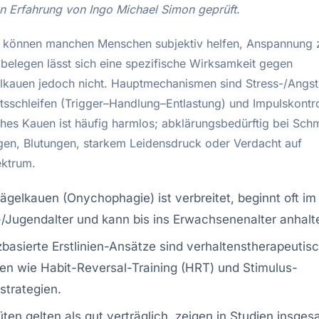
en Erfahrung von Ingo Michael Simon geprüft.
 können manchen Menschen subjektiv helfen, Anspannung 
 belegen lässt sich eine spezifische Wirksamkeit gegen
lkauen jedoch nicht. Hauptmechanismen sind Stress-/Angstr
sschleifen (Trigger–Handlung–Entlastung) und Impulskontro
ches Kauen ist häufig harmlos; abklärungsbedürftig bei Sch
en, Blutungen, starkem Leidensdruck oder Verdacht auf
ktrum.
ägelkauen (Onychophagie) ist verbreitet, beginnt oft im
/Jugendalter und kann bis ins Erwachsenenalter anhalt
basierte Erstlinien-Ansätze sind verhaltenstherapeutis
en wie Habit-Reversal-Training (HRT) und Stimulus-
lstrategien.
ten gelten als gut verträglich, zeigen in Studien insge