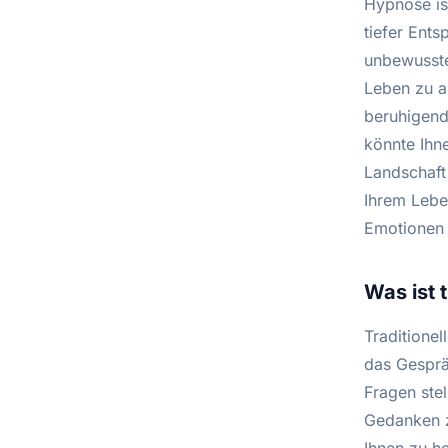
Hypnose ist
tiefer Ent
unbewusste
Leben zu a
beruhigend
könnte Ihn
Landschaft 
Ihrem Lebe
Emotionen
Was ist 
Traditione
das Gesprä
Fragen ste
Gedanken z