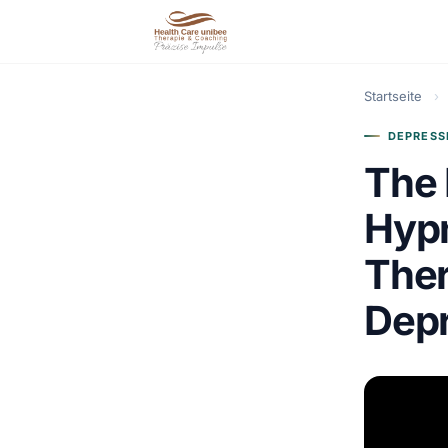
Startseite
›
DEPRESS
The 
Hypn
Ther
Dep