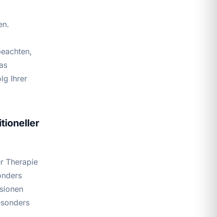
en.
beachten,
as
g Ihrer
tioneller
er Therapie
onders
ssionen
esonders