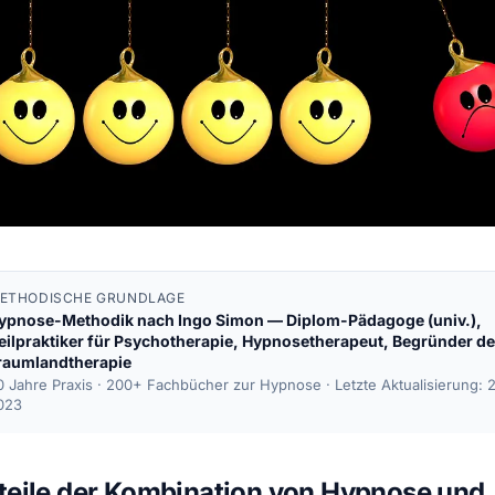
ETHODISCHE GRUNDLAGE
ypnose-Methodik nach
Ingo Simon
— Diplom-Pädagoge (univ.),
eilpraktiker für Psychotherapie, Hypnosetherapeut, Begründer de
raumlandtherapie
0 Jahre Praxis · 200+ Fachbücher zur Hypnose ·
Letzte Aktualisierung: 
023
teile der Kombination von Hypnose und