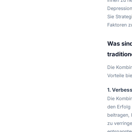
Ihnen zu h
Depression
Sie Strate
Faktoren z
Was sind
traditio
Die Kombin
Vorteile bi
1. Verbes
Die Kombin
den Erfolg
beitragen,
zu verring
entspannter