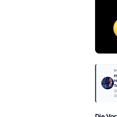
M
H
H
T
3
2
Die Vor