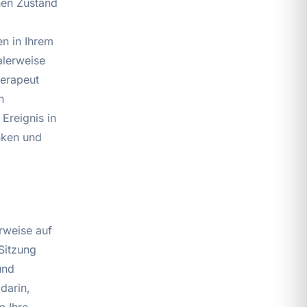
inen Zustand
en in Ihrem
alerweise
erapeut
n
Ereignis in
nken und
rweise auf
Sitzung
und
darin,