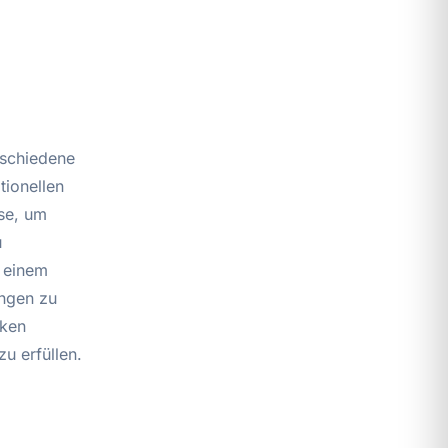
rschiedene
tionellen
se, um
u
n einem
ungen zu
iken
u erfüllen.