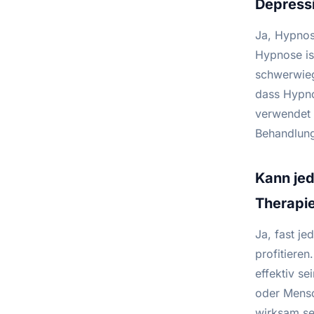
Depress
Ja, Hypnos
Hypnose ist
schwerwieg
dass Hypno
verwendet 
Behandlung
Kann jed
Therapie
Ja, fast j
profitiere
effektiv s
oder Mensc
wirksam se