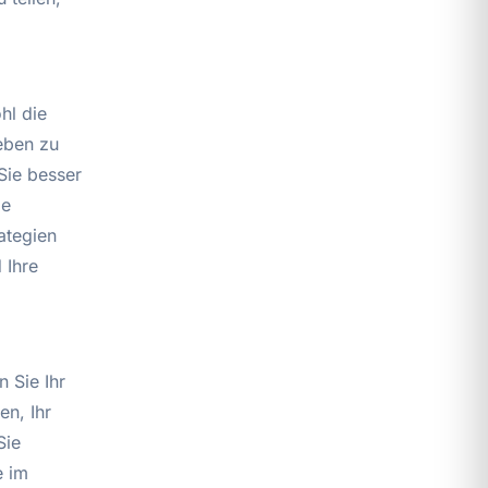
hl die
eben zu
Sie besser
me
ategien
 Ihre
 Sie Ihr
en, Ihr
Sie
e im