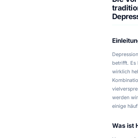
traditi
Depres
Einleitu
Depression
betrifft. E
wirklich he
Kombinatio
vielverspr
werden wir
einige häuf
Was ist