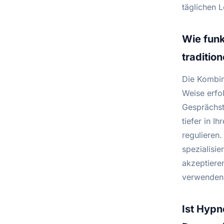
täglichen L
Wie funk
traditio
Die Kombin
Weise erfol
Gesprächst
tiefer in 
regulieren
spezialisi
akzeptiere
verwenden,
Ist Hypn