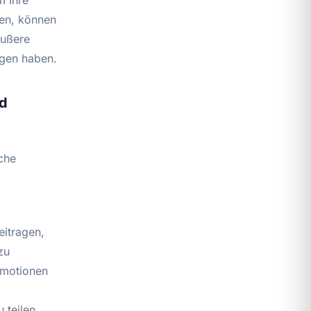
m Ihre
hen, können
äußere
agen haben.
nd
che
eitragen,
zu
Emotionen
 teilen,