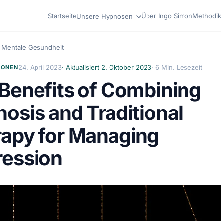
Startseite
Über Ingo Simon
Methodik
Unsere Hypnosen
Mentale Gesundheit
24. April 2023
· Aktualisiert
2. Oktober 2023
· 6 Min. Lesezeit
IONEN
Benefits of Combining
osis and Traditional
apy for Managing
ression