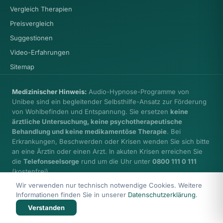
Vergleich Therapien
Preisvergleich
Suggestionen
Video-Erfahrungen
Sitemap
Medizinischer Hinweis:
Audio-Hypnose-Programme von
Unibee sind ein begleitender Selbsthilfe-Ansatz zur Förderung
von Wohlbefinden und Entspannung. Sie ersetzen
keine
ärztliche Untersuchung, keine psychotherapeutische
Behandlung und keine medikamentöse Therapie
. Bei
Erkrankungen, Beschwerden oder Krisen wenden Sie sich bitte
an eine Ärztin oder einen Arzt. In akuten Krisen erreichen Sie
die
Telefonseelsorge
rund um die Uhr unter
0800 111 0 111
(kostenfrei).
Wir verwenden nur technisch notwendige Cookies. Weitere
Informationen finden Sie in unserer
Datenschutzerklärung
.
Verstanden
© 2026 Health Care unibee Institute · Ingo Simon
Impressum
Datenschutz