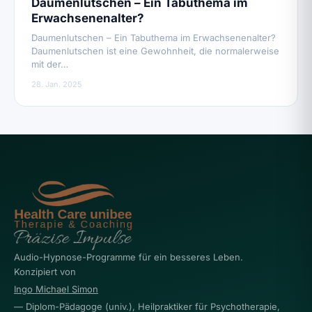
Daumenlutschen – Ein Tabuthema im
Erwachsenenalter?
Daumenlutschen – Ein Tabuthema im Erwachsenenalter?
Daumenlutschen ist eine Gewohnheit, die normalerweise
mit der…
28. Jan. 2025
Audio-Hypnose-Programme für ein besseres Leben.
Konzipiert von
Ingo Michael Simon
— Diplom-Pädagoge (univ.), Heilpraktiker für Psychotherapie,