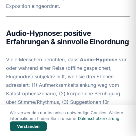
Exposition eingeordnet.
Audio-Hypnose: positive
Erfahrungen & sinnvolle Einordnung
Viele Menschen berichten, dass
Audio-Hypnose
vor
oder während einer Reise (offline gespeichert,
Flugmodus) subjektiv hilft, weil sie drei Ebenen
adressiert: (1) Aufmerksamkeitslenkung weg vom
Katastrophenszenario, (2) körperliche Beruhigung
über Stimme/Rhythmus, (3) Suggestionen für
Sicherheit, Selbstwirksamkeit und Akzeptanz von
Wir verwenden nur technisch notwendige Cookies. Weitere
Körperempfindungen.
Informationen finden Sie in unserer
Datenschutzerklärung
.
Verstanden
Evidenznah eingeordnet: Hypnose gilt in der