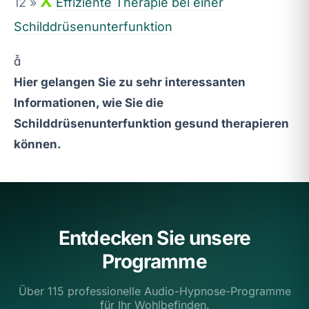
X
12 »
Effiziente Therapie bei einer
Schilddrüsenunterfunktion

Hier gelangen Sie zu sehr interessanten
Informationen, wie Sie die
Schilddrüsenunterfunktion gesund therapieren
können.
Entdecken Sie unsere
Programme
Über 115 professionelle Audio-Hypnose-Programme
für Ihr Wohlbefinden.