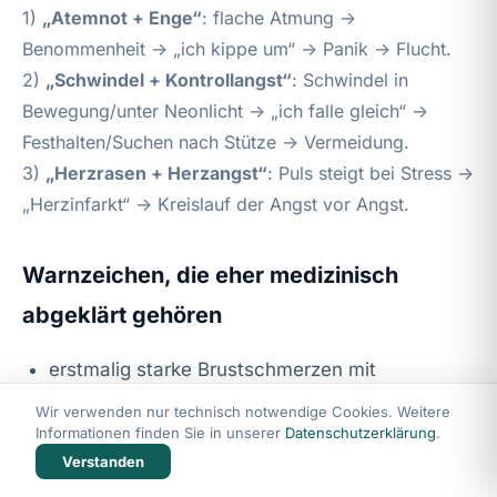
1)
„Atemnot + Enge“
: flache Atmung →
Benommenheit → „ich kippe um“ → Panik → Flucht.
2)
„Schwindel + Kontrollangst“
: Schwindel in
Bewegung/unter Neonlicht → „ich falle gleich“ →
Festhalten/Suchen nach Stütze → Vermeidung.
3)
„Herzrasen + Herzangst“
: Puls steigt bei Stress →
„Herzinfarkt“ → Kreislauf der Angst vor Angst.
Warnzeichen, die eher medizinisch
abgeklärt gehören
erstmalig starke Brustschmerzen mit
Ausstrahlung, Atemnot in Ruhe, Ohnmacht
Wir verwenden nur technisch notwendige Cookies. Weitere
Informationen finden Sie in unserer
Datenschutzerklärung
.
neu aufgetretene anhaltende
Verstanden
Rhythmusstörungen