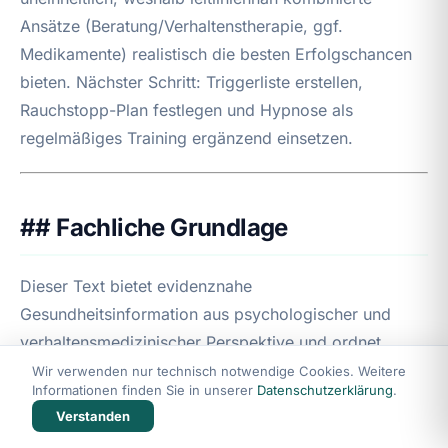
Ansätze (Beratung/Verhaltenstherapie, ggf.
Medikamente) realistisch die besten Erfolgschancen
bieten. Nächster Schritt: Triggerliste erstellen,
Rauchstopp-Plan festlegen und Hypnose als
regelmäßiges Training ergänzend einsetzen.
## Fachliche Grundlage
Dieser Text bietet evidenznahe
Gesundheitsinformation aus psychologischer und
verhaltensmedizinischer Perspektive und ordnet
aktuelle wissenschaftliche Erkenntnisse zur
Wir verwenden nur technisch notwendige Cookies. Weitere
Informationen finden Sie in unserer
Datenschutzerklärung
.
Tabakentwöhnung (Gewohnheitsmechanismen,
Verstanden
Emotions- und Stressregulation, Rückfallprävention)