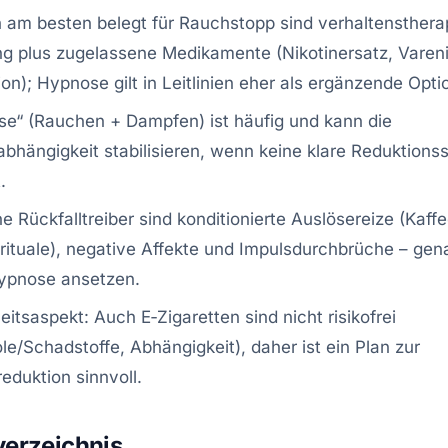
h am besten belegt für Rauchstopp sind verhaltensther
g plus zugelassene Medikamente (Nikotinersatz, Vareni
on); Hypnose gilt in Leitlinien eher als ergänzende Opti
se“ (Rauchen + Dampfen) ist häufig und kann die
abhängigkeit stabilisieren, wenn keine klare Reduktionss
.
e Rückfalltreiber sind konditionierte Auslösereize (Kaffe
ituale), negative Affekte und Impulsdurchbrüche – gen
ypnose ansetzen.
eitsaspekt: Auch E‑Zigaretten sind nicht risikofrei
le/Schadstoffe, Abhängigkeit), daher ist ein Plan zur
reduktion sinnvoll.
verzeichnis