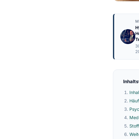
M
H
H
T
3
2
Inhalt
Inha
Häuf
Psyc
Medi
Stof
Weit