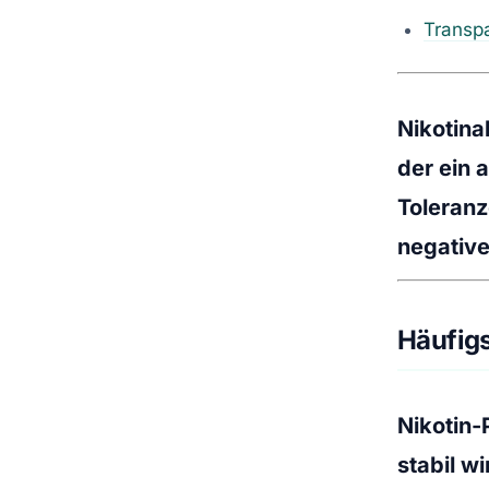
Transp
Nikotina
der ein 
Toleran
negativer
Häufigs
Nikotin-
stabil w