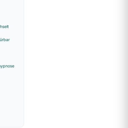
hselt
ürbar
thypnose