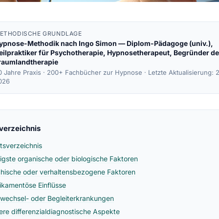
ETHODISCHE GRUNDLAGE
ypnose-Methodik nach
Ingo Simon
— Diplom-Pädagoge (univ.),
eilpraktiker für Psychotherapie, Hypnosetherapeut, Begründer de
raumlandtherapie
0 Jahre Praxis · 200+ Fachbücher zur Hypnose ·
Letzte Aktualisierung: 
026
sverzeichnis
ltsverzeichnis
igste organische oder biologische Faktoren
hische oder verhaltensbezogene Faktoren
kamentöse Einflüsse
fwechsel- oder Begleiterkrankungen
ere differenzialdiagnostische Aspekte