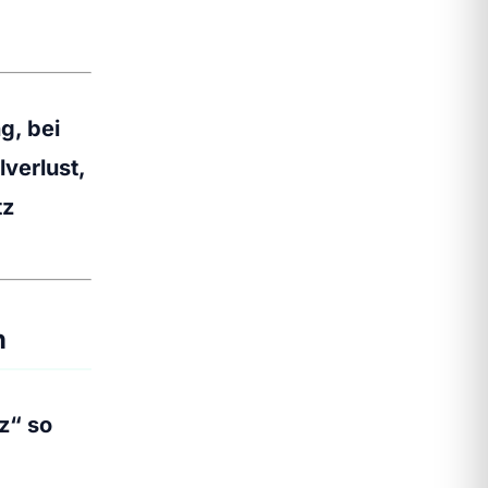
g, bei
lverlust,
tz
n
z“ so