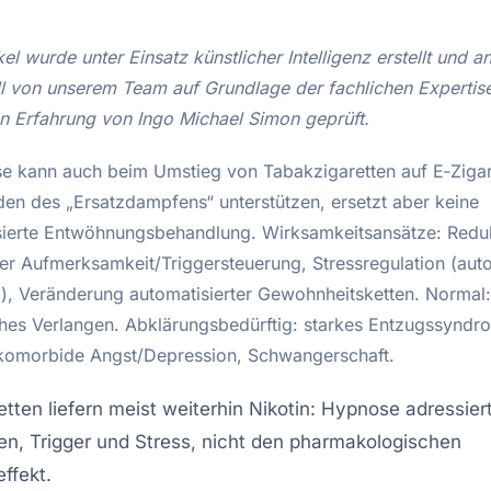
kel wurde unter Einsatz künstlicher Intelligenz erstellt und 
ll von unserem Team auf Grundlage der fachlichen Expertis
en Erfahrung von Ingo Michael Simon geprüft.
e kann auch beim Umstieg von Tabakzigaretten auf E‑Zigar
en des „Ersatzdampfens“ unterstützen, ersetzt aber keine
ierte Entwöhnungsbehandlung. Wirksamkeitsansätze: Redu
er Aufmerksamkeit/Triggersteuerung, Stressregulation (au
g), Veränderung automatisierter Gewohnheitsketten. Normal:
ches Verlangen. Abklärungsbedürftig: starkes Entzugssyndr
 komorbide Angst/Depression, Schwangerschaft.
etten liefern meist weiterhin Nikotin: Hypnose adressier
en, Trigger und Stress, nicht den pharmakologischen
effekt.