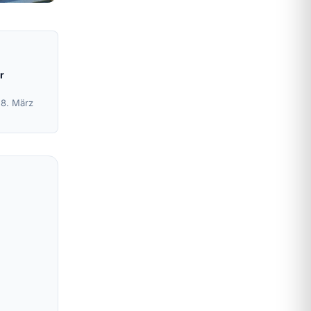
r
28. März