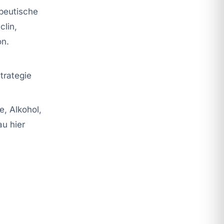
apeutische
clin,
on.
trategie
e, Alkohol,
au hier