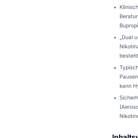
Klinisc
Beratun
Bupropi
„Dual u
Nikotin
besteht
Typisch
Pausenr
kann H
Sicherh
(Aeroso
Nikotin
Inhalts