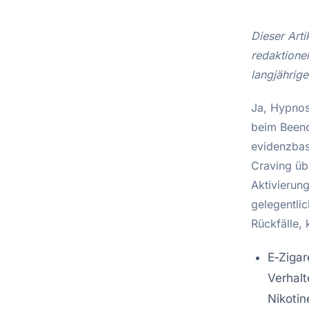
Dieser Arti
redaktione
langjährig
Ja, Hypnos
beim Beend
evidenzbas
Craving üb
Aktivierun
gelegentli
Rückfälle,
E‑Zigar
Verhalt
Nikotin