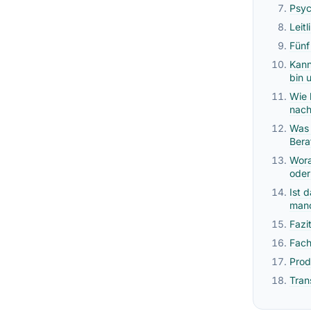
Psyc
Leit
Fünf
Kann
bin 
Wie 
nach
Was 
Bera
Wora
oder
Ist 
manc
Fazi
Fach
Prod
Tran