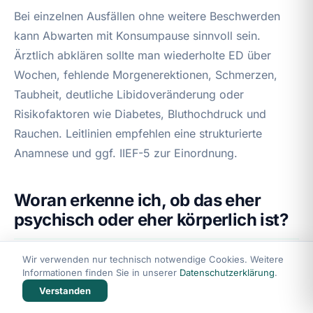
Bei einzelnen Ausfällen ohne weitere Beschwerden
kann Abwarten mit Konsumpause sinnvoll sein.
Ärztlich abklären sollte man wiederholte ED über
Wochen, fehlende Morgenerektionen, Schmerzen,
Taubheit, deutliche Libidoveränderung oder
Risikofaktoren wie Diabetes, Bluthochdruck und
Rauchen. Leitlinien empfehlen eine strukturierte
Anamnese und ggf. IIEF-5 zur Einordnung.
Woran erkenne ich, ob das eher
psychisch oder eher körperlich ist?
Hinweise auf eine psychische Komponente sind
Wir verwenden nur technisch notwendige Cookies. Weitere
Informationen finden Sie in unserer
Datenschutzerklärung
.
starke Situationsabhängigkeit, „Kopfkino“,
Verstanden
Erwartungsangst und grundsätzlich mögliche