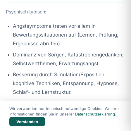
Psychisch typisch:
Angstsymptome treten vor allem in
Bewertungssituationen auf (Lernen, Prüfung,
Ergebnisse abrufen).
Dominanz von Sorgen, Katastrophengedanken,
Selbstwertthemen, Erwartungsangst.
Besserung durch Simulation/Exposition,
kognitive Techniken, Entspannung, Hypnose,
Schlaf- und Lernstruktur.
Organisch typisch:
Wir verwenden nur technisch notwendige Cookies. Weitere
Informationen finden Sie in unserer
Datenschutzerklärung
.
Symptome auch ohne Prüfungsbezug (z. B. an
Verstanden
freien Tagen, nachts), teils kontinuierlich.