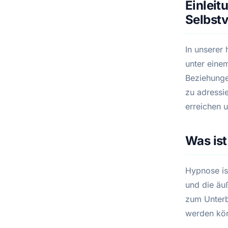
Einleit
Selbst
In unserer 
unter eine
Beziehunge
zu adressie
erreichen 
Was is
Hypnose is
und die äu
zum Unterb
werden kö