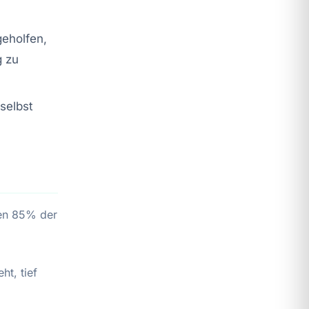
geholfen,
g zu
selbst
gen 85% der
ht, tief