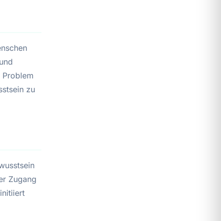
Menschen
 und
s Problem
sstsein zu
wusstsein
der Zugang
itiiert