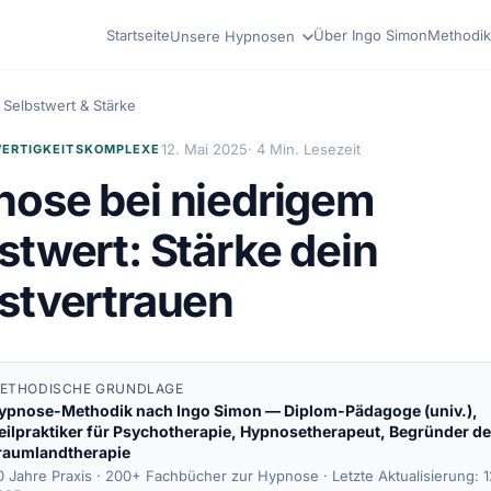
Startseite
Über Ingo Simon
Methodik
Unsere Hypnosen
Selbstwert & Stärke
12. Mai 2025
· 4 Min. Lesezeit
ERTIGKEITSKOMPLEXE
ose bei niedrigem
stwert: Stärke dein
stvertrauen
ETHODISCHE GRUNDLAGE
ypnose-Methodik nach
Ingo Simon
— Diplom-Pädagoge (univ.),
eilpraktiker für Psychotherapie, Hypnosetherapeut, Begründer de
raumlandtherapie
0 Jahre Praxis · 200+ Fachbücher zur Hypnose ·
Letzte Aktualisierung: 1