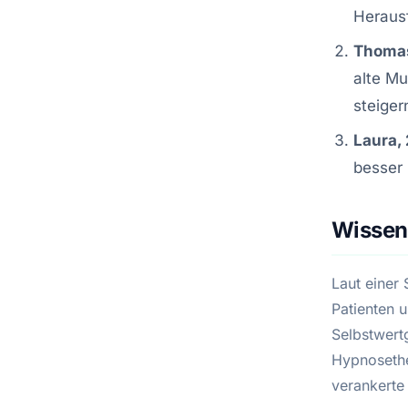
Herausf
Thomas
alte Mu
steiger
Laura, 
besser 
Wissen
Laut einer
Patienten 
Selbstwert
Hypnosethe
verankerte