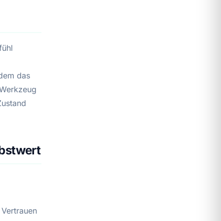
fühl
 dem das
s Werkzeug
Zustand
lbstwert
 Vertrauen