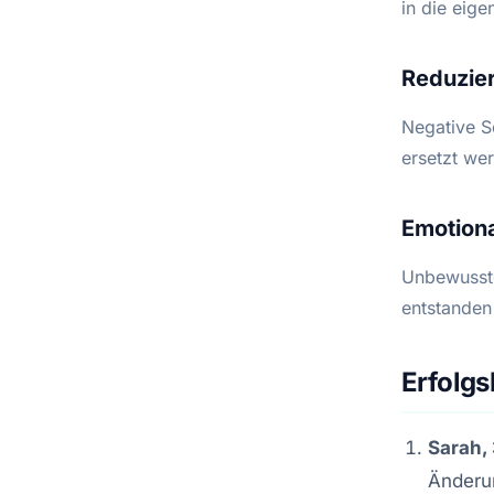
in die eige
Reduzie
Negative S
ersetzt we
Emotiona
Unbewusste
entstanden
Erfolgs
Sarah,
Änderun