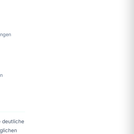
ungen
en
 deutliche
glichen