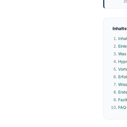
2
Inhalt
Inha
Einl
Was 
Hypn
Vort
Erfo
Wiss
Erst
Fazi
FAQ-