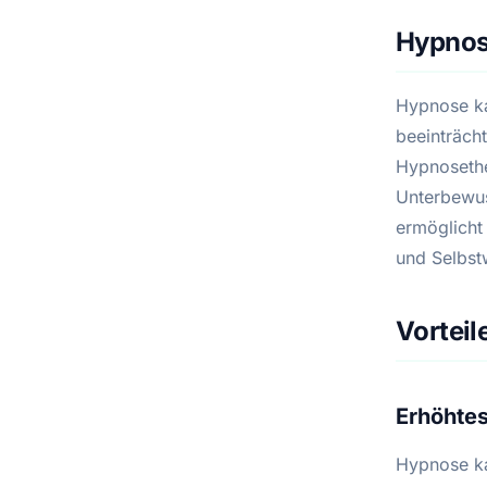
Hypnose
Hypnose ka
beeinträcht
Hypnosethe
Unterbewus
ermöglicht
und Selbst
Vorteil
Erhöhte
Hypnose ka