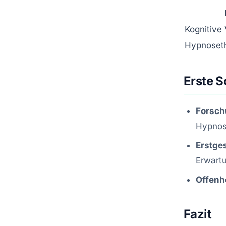
Kognitive
Hypnoset
Erste S
Forsch
Hypnos
Erstge
Erwart
Offenhe
Fazit