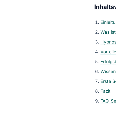
Inhalts
Einleit
Was is
Hypnose
Vorteil
Erfolgs
Wissens
Erste S
Fazit
FAQ-Se