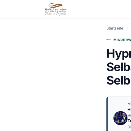
Startseite
›
MINDERW
Hypn
Selb
Selb
M
H
H
T
3