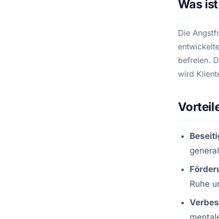
Was ist
Die Angstf
entwickelt
befreien. 
wird Klien
Vorteil
Beseit
general
Förder
Ruhe u
Verbes
mental