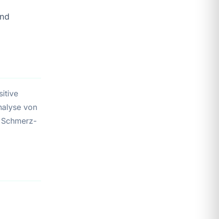
und
itive
nalyse von
r Schmerz-