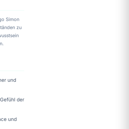
ngo Simon
ständen zu
wusstsein
n.
her und
 Gefühl der
nce und