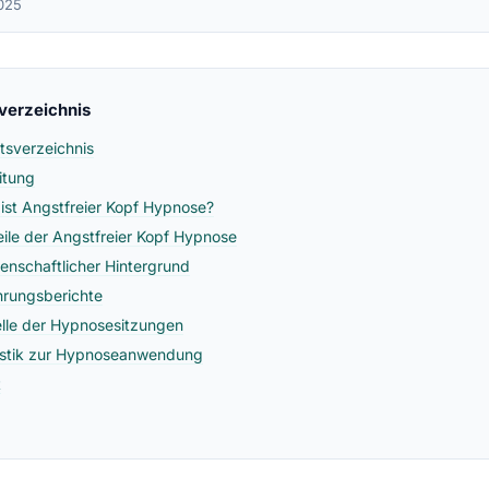
025
sverzeichnis
ltsverzeichnis
eitung
ist Angstfreier Kopf Hypnose?
eile der Angstfreier Kopf Hypnose
enschaftlicher Hintergrund
hrungsberichte
lle der Hypnosesitzungen
istik zur Hypnoseanwendung
t