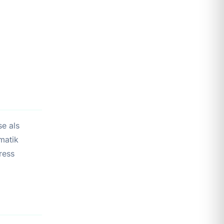
e als
matik
ress