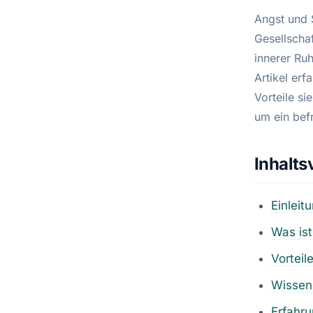
Angst und 
Gesellscha
innerer Ru
Artikel erf
Vorteile s
um ein bef
Inhalts
Einleit
Was ist
Vorteil
Wissens
Erfahru