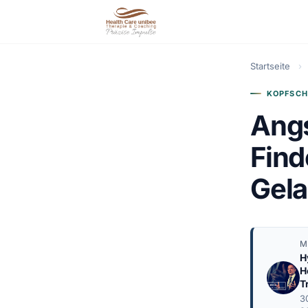
Startseite
›
KOPFSCH
Angs
Find
Gela
M
H
H
T
3