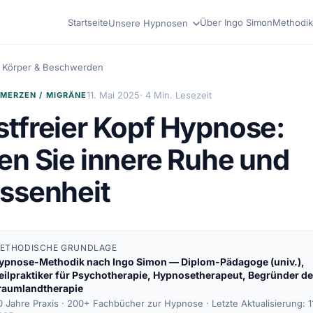
Startseite
Über Ingo Simon
Methodik
Unsere Hypnosen
Körper & Beschwerden
11. Mai 2025
· 4 Min. Lesezeit
MERZEN / MIGRÄNE
tfreier Kopf Hypnose:
en Sie innere Ruhe und
ssenheit
ETHODISCHE GRUNDLAGE
ypnose-Methodik nach
Ingo Simon
— Diplom-Pädagoge (univ.),
eilpraktiker für Psychotherapie, Hypnosetherapeut, Begründer de
raumlandtherapie
0 Jahre Praxis · 200+ Fachbücher zur Hypnose ·
Letzte Aktualisierung: 1