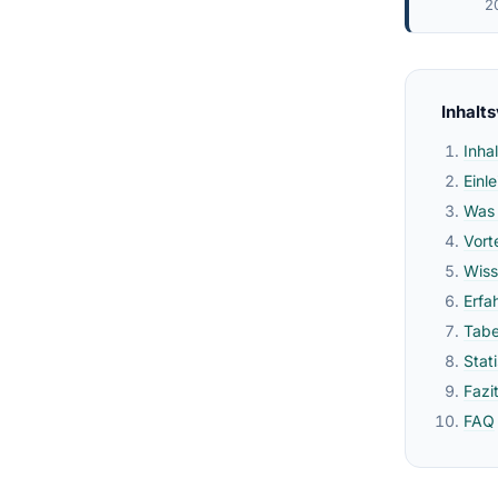
2
Inhalt
Inha
Einl
Was 
Vort
Wiss
Erfa
Tabe
Stat
Fazi
FAQ