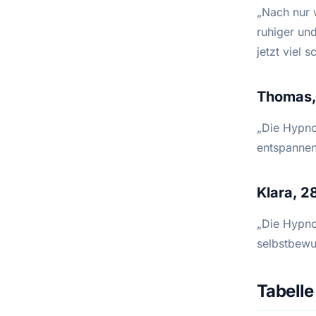
„Nach nur 
ruhiger un
jetzt viel 
Thomas,
„Die Hypno
entspannen
Klara, 2
„Die Hypnos
selbstbewu
Tabell