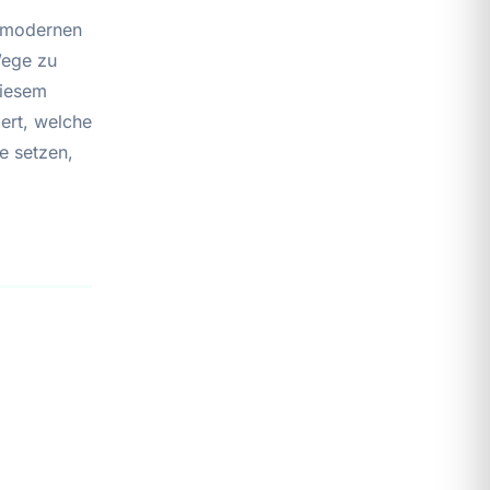
r modernen
Wege zu
diesem
iert, welche
e setzen,