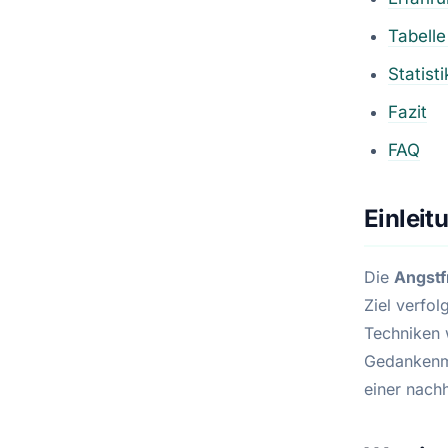
Tabell
Statis
Fazit
FAQ
Einleit
Die
Angstf
Ziel verfol
Techniken 
Gedankenmu
einer nach