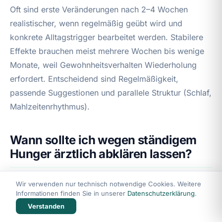
Oft sind erste Veränderungen nach 2–4 Wochen
realistischer, wenn regelmäßig geübt wird und
konkrete Alltagstrigger bearbeitet werden. Stabilere
Effekte brauchen meist mehrere Wochen bis wenige
Monate, weil Gewohnheitsverhalten Wiederholung
erfordert. Entscheidend sind Regelmäßigkeit,
passende Suggestionen und parallele Struktur (Schlaf,
Mahlzeitenrhythmus).
Wann sollte ich wegen ständigem
Hunger ärztlich abklären lassen?
Sinnvoll ist Abklärung bei neuem, anhaltendem
Wir verwenden nur technisch notwendige Cookies. Weitere
Informationen finden Sie in unserer
Datenschutzerklärung
.
Hunger über Wochen, ungewolltem Gewichtsverlust,
Verstanden
starkem Durst/Harndrang, Herzrasen, Zittern,