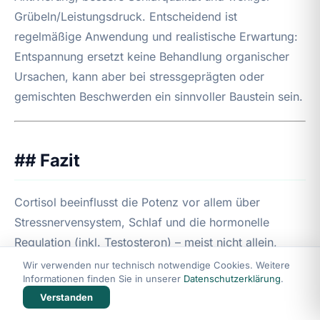
Grübeln/Leistungsdruck. Entscheidend ist
regelmäßige Anwendung und realistische Erwartung:
Entspannung ersetzt keine Behandlung organischer
Ursachen, kann aber bei stressgeprägten oder
gemischten Beschwerden ein sinnvoller Baustein sein.
## Fazit
Cortisol beeinflusst die Potenz vor allem über
Stressnervensystem, Schlaf und die hormonelle
Regulation (inkl. Testosteron) – meist nicht allein,
sondern im Zusammenspiel mit Gefäß- und
Wir verwenden nur technisch notwendige Cookies. Weitere
Informationen finden Sie in unserer
Datenschutzerklärung
.
Verhaltensfaktoren. Kurzfristige Schwankungen sind
Verstanden
häufig normal; anhaltende oder zunehmende