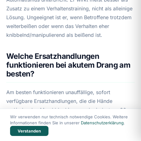
Zusatz zu einem Verhaltenstraining, nicht als alleinige
Lösung. Ungeeignet ist er, wenn Betroffene trotzdem
weiterbeißen oder wenn das Verhalten eher
knibbelnd/manipulierend als beißend ist.
Welche Ersatzhandlungen
funktionieren bei akutem Drang am
besten?
Am besten funktionieren unauffällige, sofort
verfügbare Ersatzhandlungen, die die Hände
und/oder den Mund blockieren und mindestens 30–
Wir verwenden nur technisch notwendige Cookies. Weitere
60 Sekunden gehalten werden. Beispiele sind
Informationen finden Sie in unserer
Datenschutzerklärung
.
Faustschluss, Hände flach auf den Tisch drücken,
Verstanden
Stressball kneten oder Fingerkuppen gegeneinander