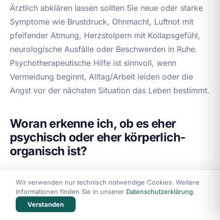
Ärztlich abklären lassen sollten Sie neue oder starke
Symptome wie Brustdruck, Ohnmacht, Luftnot mit
pfeifender Atmung, Herzstolpern mit Kollapsgefühl,
neurologische Ausfälle oder Beschwerden in Ruhe.
Psychotherapeutische Hilfe ist sinnvoll, wenn
Vermeidung beginnt, Alltag/Arbeit leiden oder die
Angst vor der nächsten Situation das Leben bestimmt.
Woran erkenne ich, ob es eher
psychisch oder eher körperlich-
organisch ist?
Ein psychisches Muster ist wahrscheinlicher, wenn
Wir verwenden nur technisch notwendige Cookies. Weitere
Informationen finden Sie in unserer
Datenschutzerklärung
.
Symptome klar an Menschenmengen gekoppelt sind,
Verstanden
sich durch Atmungs- und Aufmerksamkeitslenkung