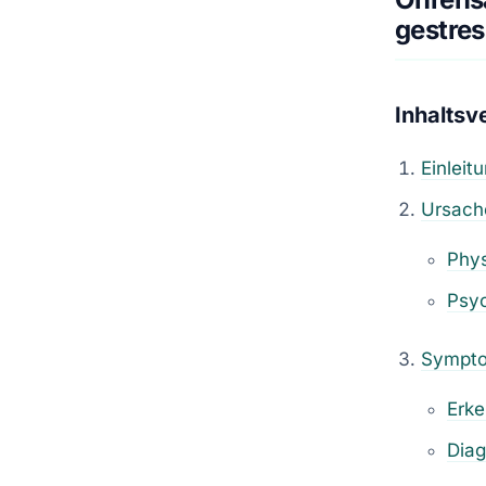
gestre
Inhaltsv
Einleit
Ursach
Phys
Psyc
Sympto
Erk
Diag