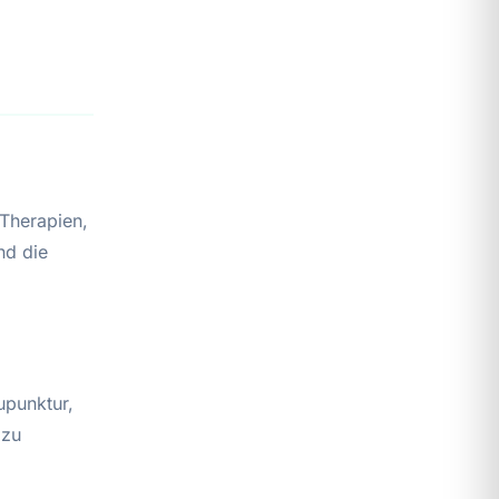
Therapien,
nd die
upunktur,
 zu