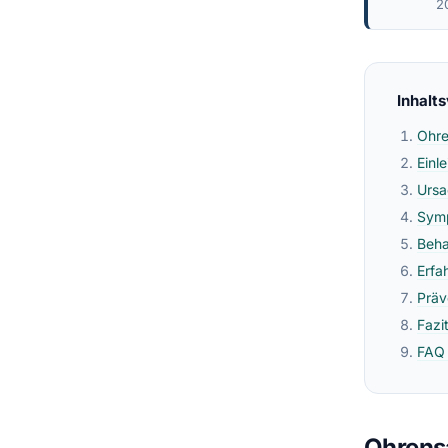
2
Inhalt
Ohre
Einl
Ursa
Sym
Beha
Erfa
Präv
Fazi
FAQ 
Ohrensa