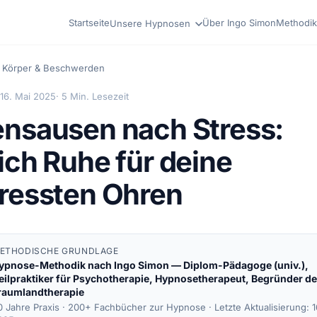
Startseite
Über Ingo Simon
Methodik
Unsere Hypnosen
Körper & Beschwerden
16. Mai 2025
· 5 Min. Lesezeit
nsausen nach Stress:
ich Ruhe für deine
ressten Ohren
ETHODISCHE GRUNDLAGE
ypnose-Methodik nach
Ingo Simon
— Diplom-Pädagoge (univ.),
eilpraktiker für Psychotherapie, Hypnosetherapeut, Begründer de
raumlandtherapie
0 Jahre Praxis · 200+ Fachbücher zur Hypnose ·
Letzte Aktualisierung: 1