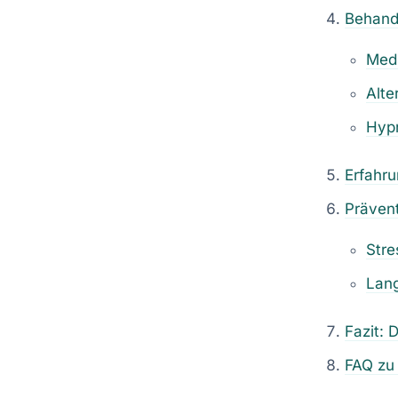
Behand
Medi
Alte
Hyp
Erfahru
Prävent
Stre
Lang
Fazit: 
FAQ zu