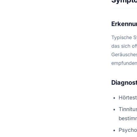
Erkennu
Typische S
das sich o
Geräusches
empfunden
Diagnost
Hörtest
Tinnitu
bestim
Psychol