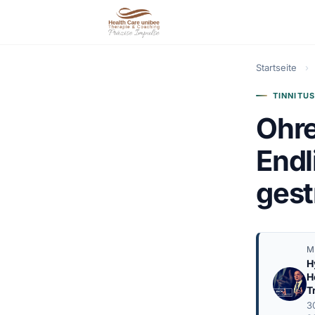
Startseite
›
TINNITUS
Ohre
Endl
gest
M
H
H
T
3