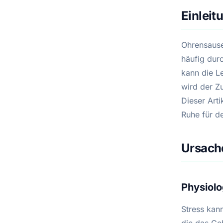
Einleit
Ohrensausen
häufig dur
kann die Le
wird der Z
Dieser Art
Ruhe für d
Ursach
Physiol
Stress kan
die das Ge