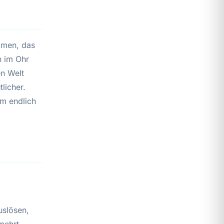
nomen, das
n im Ohr
en Welt
licher.
um endlich
uslösen,
mehrt