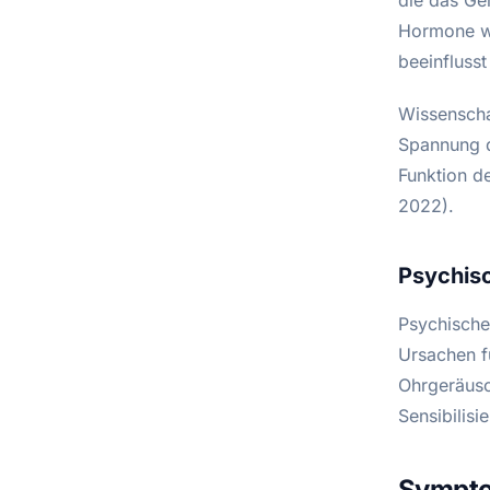
Hormone wi
beeinfluss
Wissenscha
Spannung d
Funktion d
2022).
Psychisc
Psychische
Ursachen f
Ohrgeräusch
Sensibilisi
Sympto