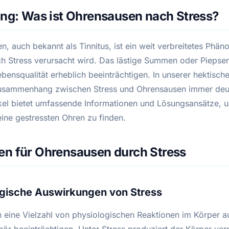
ung: Was ist Ohrensausen nach Stress?
, auch bekannt als Tinnitus, ist ein weit verbreitetes Phä
ch Stress verursacht wird. Das lästige Summen oder Piepse
bensqualität erheblich beeinträchtigen. In unserer hektisch
usammenhang zwischen Stress und Ohrensausen immer deut
ikel bietet umfassende Informationen und Lösungsansätze, 
eine gestressten Ohren zu finden.
en für Ohrensausen durch Stress
ogische Auswirkungen von Stress
n eine Vielzahl von physiologischen Reaktionen im Körper a
hör beeinträchtigen. Unter Stress produziert der Körper ver