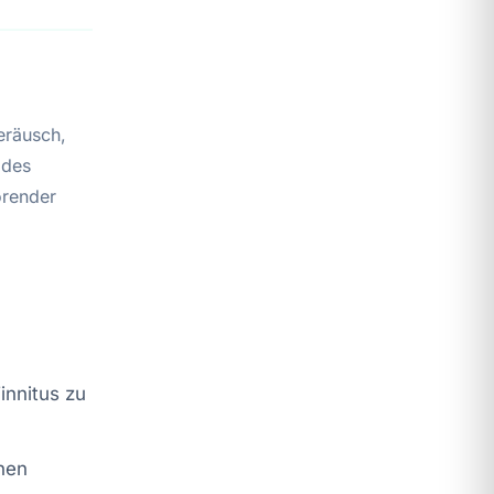
eräusch,
 des
örender
innitus zu
nen