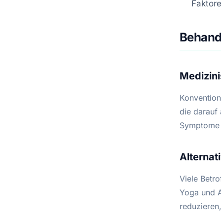
Faktor
Behand
Medizin
Konvention
die darauf
Symptome z
Alterna
Viele Betro
Yoga und A
reduzieren,