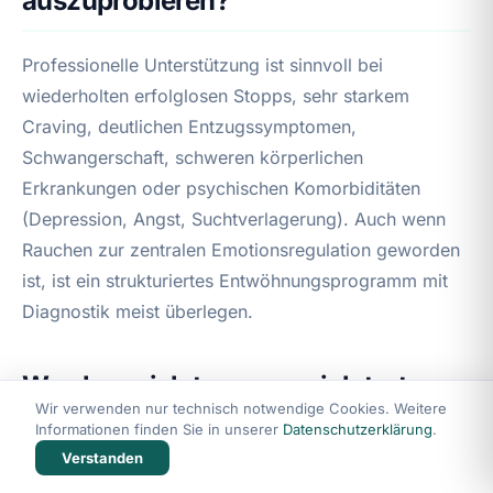
auszuprobieren?
Professionelle Unterstützung ist sinnvoll bei
wiederholten erfolglosen Stopps, sehr starkem
Craving, deutlichen Entzugssymptomen,
Schwangerschaft, schweren körperlichen
Erkrankungen oder psychischen Komorbiditäten
(Depression, Angst, Suchtverlagerung). Auch wenn
Rauchen zur zentralen Emotionsregulation geworden
ist, ist ein strukturiertes Entwöhnungsprogramm mit
Diagnostik meist überlegen.
Was kann ich tun, wenn ich trotz
Wir verwenden nur technisch notwendige Cookies. Weitere
Hypnose immer wieder in denselben
Informationen finden Sie in unserer
Datenschutzerklärung
.
Situationen rückfällig werde?
Verstanden