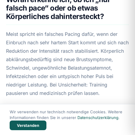
falsch pace“ oder ob etwas
Körperliches dahintersteckt?
Meist spricht ein falsches Pacing dafür, wenn der
Einbruch nach sehr hartem Start kommt und sich nach
Reduktion der Intensität rasch stabilisiert. Körperlich
abklärungsbedürftig sind neue Brustsymptome,
Schwindel, ungewöhnliche Belastungsatemnot,
Infektzeichen oder ein untypisch hoher Puls bei
niedriger Leistung. Bei Unsicherheit: Training
pausieren und medizinisch prüfen lassen.
Wie lange sollte ich Audio-
Wir verwenden nur technisch notwendige Cookies. Weitere
Informationen finden Sie in unserer
Datenschutzerklärung
.
Entspannung oder Selbsthypnose
Verstanden
nutzen, um im Wind ruhiger zu