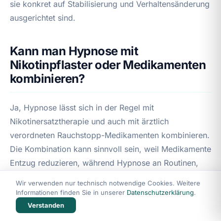
sie konkret auf Stabilisierung und Verhaltensänderung
ausgerichtet sind.
Kann man Hypnose mit
Nikotinpflaster oder Medikamenten
kombinieren?
Ja, Hypnose lässt sich in der Regel mit
Nikotinersatztherapie und auch mit ärztlich
verordneten Rauchstopp-Medikamenten kombinieren.
Die Kombination kann sinnvoll sein, weil Medikamente
Entzug reduzieren, während Hypnose an Routinen,
Triggern und Motivation arbeitet. Ob das im Einzelfall
Wir verwenden nur technisch notwendige Cookies. Weitere
passt, sollte bei Vorerkrankungen und psychischer
Informationen finden Sie in unserer
Datenschutzerklärung
.
Belastung medizinisch bzw. psychotherapeutisch
Verstanden
abgeklärt werden.