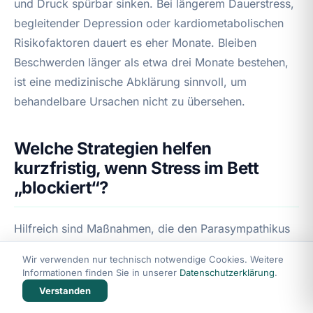
und Druck spürbar sinken. Bei längerem Dauerstress,
begleitender Depression oder kardiometabolischen
Risikofaktoren dauert es eher Monate. Bleiben
Beschwerden länger als etwa drei Monate bestehen,
ist eine medizinische Abklärung sinnvoll, um
behandelbare Ursachen nicht zu übersehen.
Welche Strategien helfen
kurzfristig, wenn Stress im Bett
„blockiert“?
Hilfreich sind Maßnahmen, die den Parasympathikus
fördern: langsames Atmen (verlängerte Ausatmung),
Wir verwenden nur technisch notwendige Cookies. Weitere
Tempo rausnehmen, Fokus auf Berührung statt
Informationen finden Sie in unserer
Datenschutzerklärung
.
„Testen“, und eine klare Entlastungskommunikation
Verstanden
(„kein Leistungsziel“). Auch geführte Entspannungs-