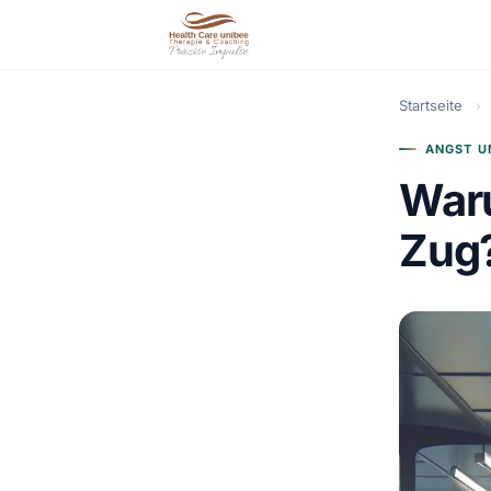
Startseite
›
ANGST U
War
Zug