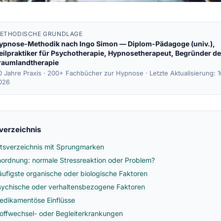
ETHODISCHE GRUNDLAGE
ypnose-Methodik nach
Ingo Simon
— Diplom-Pädagoge (univ.),
eilpraktiker für Psychotherapie, Hypnosetherapeut, Begründer de
raumlandtherapie
0 Jahre Praxis · 200+ Fachbücher zur Hypnose ·
Letzte Aktualisierung: 
026
sverzeichnis
ltsverzeichnis mit Sprungmarken
inordnung: normale Stressreaktion oder Problem?
äufigste organische oder biologische Faktoren
sychische oder verhaltensbezogene Faktoren
edikamentöse Einflüsse
toffwechsel- oder Begleiterkrankungen