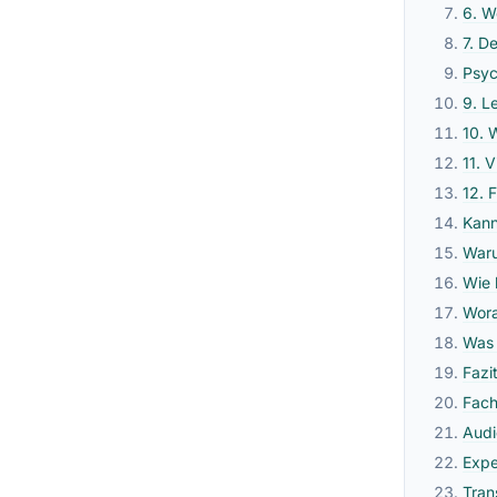
6. W
7. D
Psyc
9. L
10. 
11. 
12. 
Kann
Waru
Wie 
Wora
Was 
Fazi
Fach
Audi
Expe
Tran