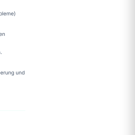
obleme)
ten
.
ierung und