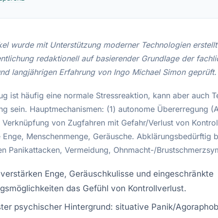
ikel wurde mit Unterstützung moderner Technologien erstellt
ntlichung redaktionell auf basierender Grundlage der fachl
und langjährigen Erfahrung von Ingo Michael Simon geprüft.
g ist häufig eine normale Stressreaktion, kann aber auch Te
ng sein. Hauptmechanismen: (1) autonome Übererregung (A
e Verknüpfung von Zugfahren mit Gefahr/Verlust von Kontroll
e Enge, Menschenmenge, Geräusche. Abklärungsbedürftig b
en Panikattacken, Vermeidung, Ohnmacht-/Brustschmerzs
 verstärken Enge, Geräuschkulisse und eingeschränkte
gsmöglichkeiten das Gefühl von Kontrollverlust.
ter psychischer Hintergrund: situative Panik/Agoraphob