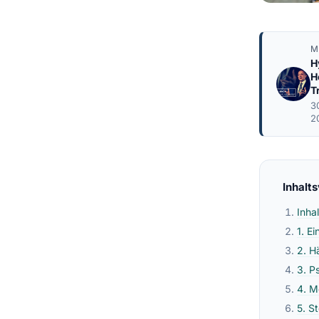
M
H
H
T
3
2
Inhalt
Inha
1. E
2. H
3. P
4. M
5. S