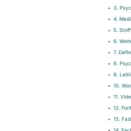
3. Psy
4. Med
5. Stof
6. Weit
7. Defi
8. Psyc
9. Leit
10. Wa
11. Vid
12. Fün
13. Fazi
14. Fac