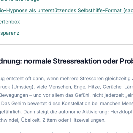
io-Hypnose als unterstützendes Selbsthilfe-Format (sac
ertenbox
nsparenz
rdnung: normale Stressreaktion oder Pr
g entsteht oft dann, wenn mehrere Stressoren gleichzeitig a
 Druck (Umstieg), viele Menschen, Enge, Hitze, Gerüche, Lär
 Bewegungen – und vor allem das Gefühl, nicht jederzeit „ei
 Das Gehirn bewertet diese Konstellation bei manchen Men
gefährlich. Dann steigt die autonome Aktivierung: Herzklopf
hwindel, Übelkeit, Zittern oder Hitzewallungen.