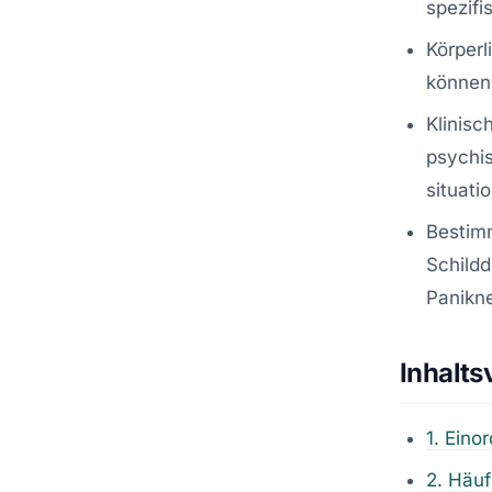
spezifi
Körperl
können 
Klinisc
psychis
situati
Bestim
Schild
Panikn
Inhalts
1. Eino
2. Häuf