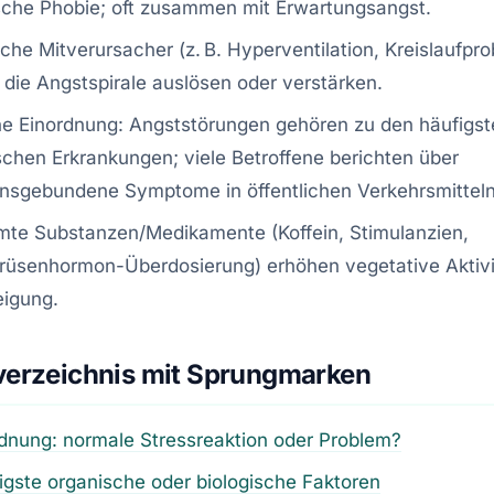
sche Phobie; oft zusammen mit Erwartungsangst.
iche Mitverursacher (z. B. Hyperventilation, Kreislaufpr
die Angstspirale auslösen oder verstärken.
he Einordnung: Angststörungen gehören zu den häufigs
chen Erkrankungen; viele Betroffene berichten über
onsgebundene Symptome in öffentlichen Verkehrsmitteln
mte Substanzen/Medikamente (Koffein, Stimulanzien,
drüsenhormon-Überdosierung) erhöhen vegetative Aktiv
eigung.
verzeichnis mit Sprungmarken
rdnung: normale Stressreaktion oder Problem?
igste organische oder biologische Faktoren