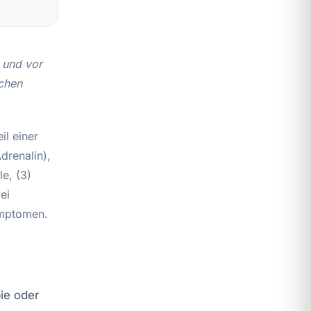
 und vor
ichen
il einer
drenalin),
e, (3)
ei
ymptomen.
ie oder