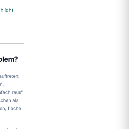
hlich)
oblem?
uftreten:
m,
nfach raus“
schen als
en, flache