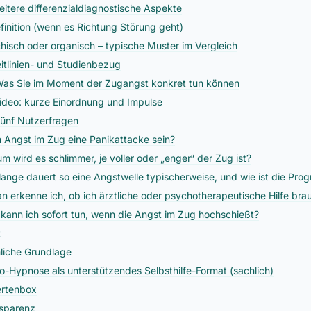
eitere differenzialdiagnostische Aspekte
efinition (wenn es Richtung Störung geht)
hisch oder organisch – typische Muster im Vergleich
eitlinien- und Studienbezug
Was Sie im Moment der Zugangst konkret tun können
Video: kurze Einordnung und Impulse
Fünf Nutzerfragen
 Angst im Zug eine Panikattacke sein?
m wird es schlimmer, je voller oder „enger“ der Zug ist?
lange dauert so eine Angstwelle typischerweise, und wie ist die Pro
n erkenne ich, ob ich ärztliche oder psychotherapeutische Hilfe bra
kann ich sofort tun, wenn die Angst im Zug hochschießt?
t
liche Grundlage
o-Hypnose als unterstützendes Selbsthilfe-Format (sachlich)
rtenbox
sparenz