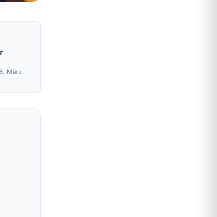
r
16. März