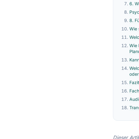
6. W
Psyc
8. F
Wie 
Welc
Wie 
Plan
Kann
Welc
oder
Fazi
Fach
Audi
Tran
Dieser Arti