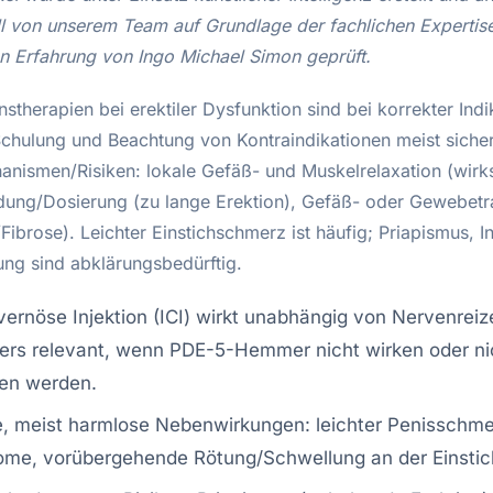
ll von unserem Team auf Grundlage der fachlichen Expertis
en Erfahrung von Ingo Michael Simon geprüft.
onstherapien bei erektiler Dysfunktion sind bei korrekter Indi
 Schulung und Beachtung von Kontraindikationen meist sicher
nismen/Risiken: lokale Gefäß- und Muskelrelaxation (wirk
ung/Dosierung (zu lange Erektion), Gefäß- oder Gewebet
brose). Leichter Einstichschmerz ist häufig; Priapismus, In
ung sind abklärungsbedürftig.
vernöse Injektion (ICI) wirkt unabhängig von Nervenreiz
ers relevant, wenn PDE-5-Hemmer nicht wirken oder ni
gen werden.
, meist harmlose Nebenwirkungen: leichter Penisschmer
me, vorübergehende Rötung/Schwellung an der Einstich