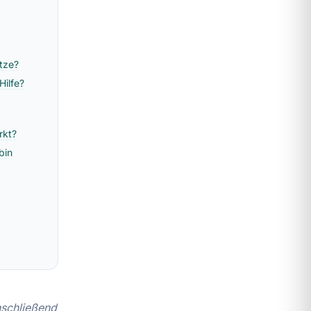
utze?
Hilfe?
rkt?
bin
anschließend