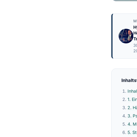
M
H
H
T
3
2
Inhalt
Inha
1. E
2. H
3. P
4. M
5. S