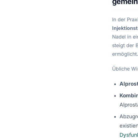
gemein
In der Prax
Injektionst
Nadel in e
steigt der 
ermöglicht
Übliche Wi
Alprost
Kombin
Alprost
Abzugr
existie
Dysfun