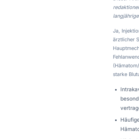
redaktione
langjährig
Ja, Injekti
ärztlicher
Hauptmecha
Fehlanwend
(Hämatom/Fi
starke Blut
Intraka
besond
vertra
Häufige
Hämato