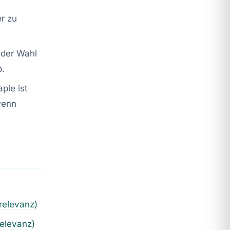
,
er zu
 der Wahl
b.
apie ist
wenn
relevanz)
relevanz)