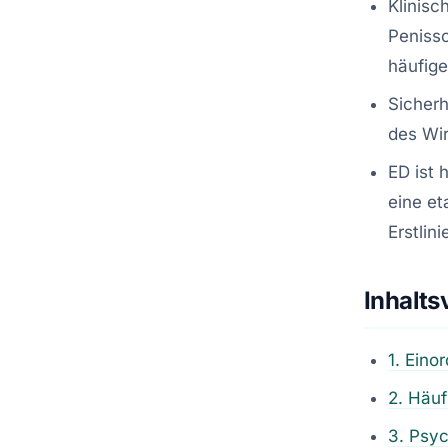
Klinisc
Penissc
häufig
Sicherh
des Wir
ED ist 
eine et
Erstlin
Inhalts
1. Eino
2. Häuf
3. Psyc