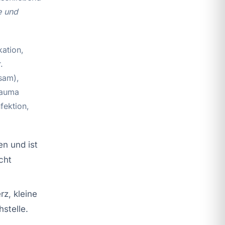
e und
kation,
.
sam),
rauma
fektion,
en und ist
cht
z, kleine
stelle.