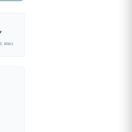
r
13. März