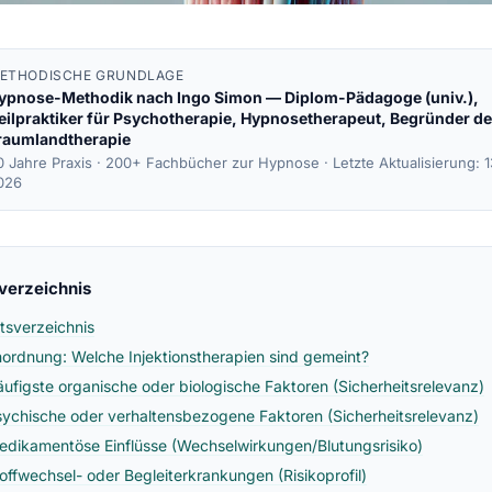
ETHODISCHE GRUNDLAGE
ypnose-Methodik nach
Ingo Simon
— Diplom-Pädagoge (univ.),
eilpraktiker für Psychotherapie, Hypnosetherapeut, Begründer de
raumlandtherapie
0 Jahre Praxis · 200+ Fachbücher zur Hypnose ·
Letzte Aktualisierung: 
026
sverzeichnis
ltsverzeichnis
inordnung: Welche Injektionstherapien sind gemeint?
äufigste organische oder biologische Faktoren (Sicherheitsrelevanz)
sychische oder verhaltensbezogene Faktoren (Sicherheitsrelevanz)
edikamentöse Einflüsse (Wechselwirkungen/Blutungsrisiko)
toffwechsel- oder Begleiterkrankungen (Risikoprofil)