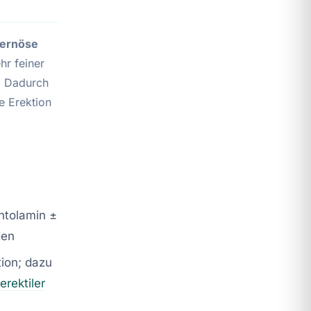
vernöse
hr feiner
t. Dadurch
ne Erektion
entolamin ±
den
tion; dazu
rektiler