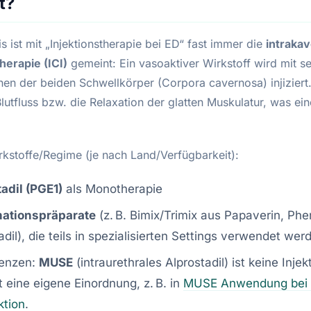
t?
is ist mit „Injektionstherapie bei ED“ fast immer die
intraka
herapie (ICI)
gemeint: Ein vasoaktiver Wirkstoff wird mit se
inen der beiden Schwellkörper (Corpora cavernosa) injizier
Blutfluss bzw. die Relaxation der glatten Muskulatur, was ei
.
rkstoffe/Regime (je nach Land/Verfügbarkeit):
adil (PGE1)
als Monotherapie
ationspräparate
(z. B. Bimix/Trimix aus Papaverin, Ph
adil), die teils in spezialisierten Settings verwendet wer
enzen:
MUSE
(intraurethrales Alprostadil) ist keine Injek
rt eine eigene Einordnung, z. B. in
MUSE Anwendung bei e
ktion
.