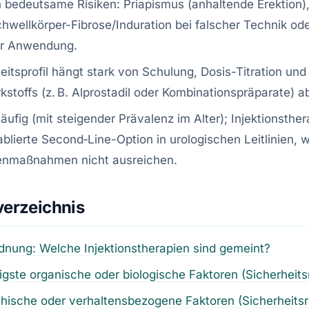
h bedeutsame Risiken: Priapismus (anhaltende Erektion)
hwellkörper-Fibrose/Induration bei falscher Technik od
er Anwendung.
eitsprofil hängt stark von Schulung, Dosis-Titration und
kstoffs (z. B. Alprostadil oder Kombinationspräparate) a
häufig (mit steigender Prävalenz im Alter); Injektionsther
ablierte Second‑Line-Option in urologischen Leitlinien, 
ienmaßnahmen nicht ausreichen.
verzeichnis
rdnung: Welche Injektionstherapien sind gemeint?
igste organische oder biologische Faktoren (Sicherheits
hische oder verhaltensbezogene Faktoren (Sicherheits