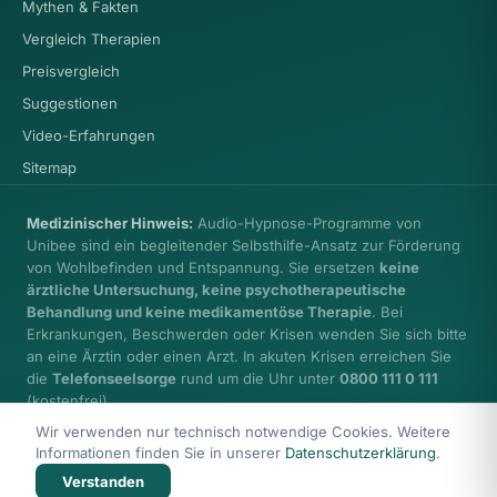
Mythen & Fakten
Vergleich Therapien
Preisvergleich
Suggestionen
Video-Erfahrungen
Sitemap
Medizinischer Hinweis:
Audio-Hypnose-Programme von
Unibee sind ein begleitender Selbsthilfe-Ansatz zur Förderung
von Wohlbefinden und Entspannung. Sie ersetzen
keine
ärztliche Untersuchung, keine psychotherapeutische
Behandlung und keine medikamentöse Therapie
. Bei
Erkrankungen, Beschwerden oder Krisen wenden Sie sich bitte
an eine Ärztin oder einen Arzt. In akuten Krisen erreichen Sie
die
Telefonseelsorge
rund um die Uhr unter
0800 111 0 111
(kostenfrei).
Wir verwenden nur technisch notwendige Cookies. Weitere
Informationen finden Sie in unserer
Datenschutzerklärung
.
Verstanden
© 2026 Health Care unibee Institute · Ingo Simon