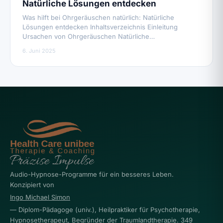
Natürliche Lösungen entdecken
Was hilft bei Ohrgeräuschen natürlich: Natürliche
Lösungen entdecken Inhaltsverzeichnis Einleitung
Ursachen von Ohrgeräuschen Natürliche…
6. Juni 2025
Audio-Hypnose-Programme für ein besseres Leben.
Konzipiert von
Ingo Michael Simon
— Diplom-Pädagoge (univ.), Heilpraktiker für Psychotherapie,
Hypnosetherapeut, Begründer der Traumlandtherapie. 349