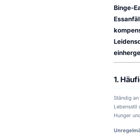
Binge-Ea
Essanfäl
kompens
Leidensd
einherge
1. Häuf
Ständig an
Lebensstil
Hunger und
Unregelmä