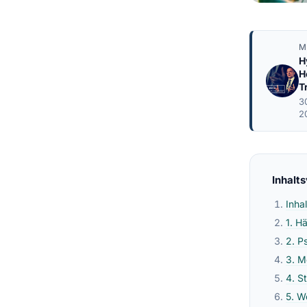
M
H
H
T
3
2
Inhalt
Inha
1. H
2. P
3. M
4. S
5. W