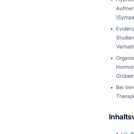
Aufmerk
(Sympa
Eviden
Studien
Verhalt
Organis
Hormon
Grübeln
Bei Ver
Therapi
Inhalts