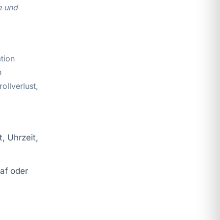
e und
tion
n
ollverlust,
, Uhrzeit,
laf oder