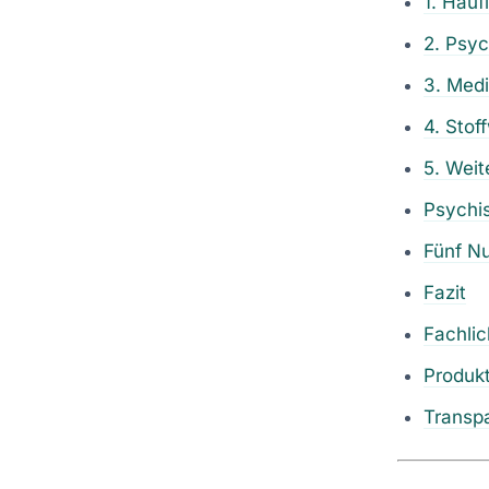
1. Häuf
2. Psy
3. Med
4. Stof
5. Weit
Psychis
Fünf N
Fazit
Fachli
Produk
Transp