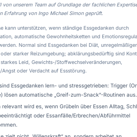
ll von unserem Team auf Grundlage der fachlichen Expertis
en Erfahrung von Ingo Michael Simon geprüft.
e kann unterstützen, wenn ständige Essgedanken durch
lation, automatische Gewohnheitsketten und Emotionsregula
 werden. Normal sind Essgedanken bei Diät, unregelmäßige
 oder starker Reizumgebung; abklärungsbedürftig sind Kontr
, starkes Leid, Gewichts-/Stoffwechselveränderungen,
/Angst oder Verdacht auf Essstörung.
sind Essgedanken lern- und stressgetrieben: Trigger (Ort
e) lösen automatische „Greif-zum-Snack“-Routinen aus.
h relevant wird es, wenn Grübeln über Essen Alltag, Sch
beeinträchtigt oder Essanfälle/Erbrechen/Abführmittel
ommen.
 zielt nicht „Willenskraft“ an, sondern arbeitet an