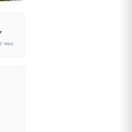
r
16. März