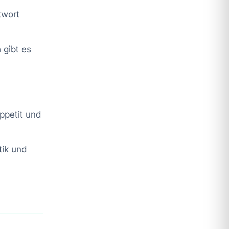
twort
gibt es
petit und
tik und