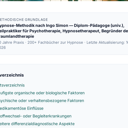
ETHODISCHE GRUNDLAGE
ypnose-Methodik nach
Ingo Simon
— Diplom-Pädagoge (univ.),
eilpraktiker für Psychotherapie, Hypnosetherapeut, Begründer de
raumlandtherapie
0 Jahre Praxis · 200+ Fachbücher zur Hypnose ·
Letzte Aktualisierung: 
026
sverzeichnis
ltsverzeichnis
äufigste organische oder biologische Faktoren
sychische oder verhaltensbezogene Faktoren
edikamentöse Einflüsse
toffwechsel- oder Begleiterkrankungen
eitere differenzialdiagnostische Aspekte