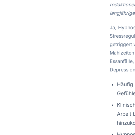
redaktione
langjährig
Ja, Hypnos
Stressregu
getriggert
Mahlzeiten
Essanfälle
Depression
Häufig 
Gefühl
Klinisc
Arbeit 
hinzuk
Hypnose