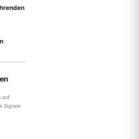
ehrenden
en
ren
 auf
e Signale