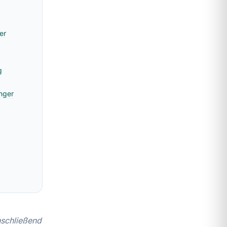
er
g
nger
anschließend