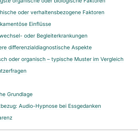
igste organische oder biologische Faktoren
chische oder verhaltensbezogene Faktoren
ikamentöse Einflüsse
fwechsel- oder Begleiterkrankungen
ere differenzialdiagnostische Aspekte
ch oder organisch – typische Muster im Vergleich
utzerfragen
che Grundlage
tbezug: Audio-Hypnose bei Essgedanken
arenz