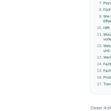
Psyc
Fünf
Wie 
Effe
Hilf
Wora
vorl
Welc
und 
Wann
Fazi
Fach
Prod
Tran
Dieser Arti