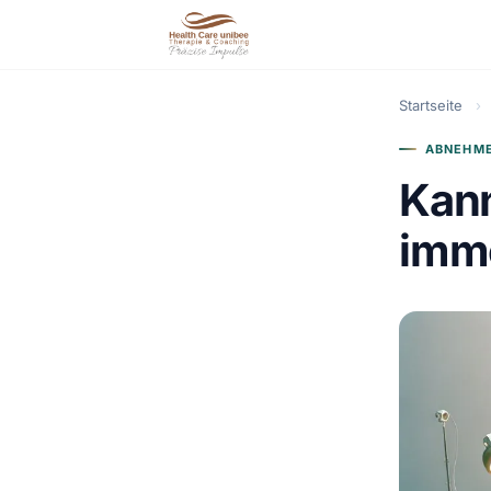
Startseite
›
ABNEHME
Kan
imme