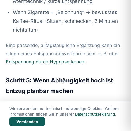
Atemtechnik / kurze Entspannung
Wenn Zigarette = „Belohnung“ → bewusstes
Kaffee-Ritual (Sitzen, schmecken, 2 Minuten
nichts tun)
Eine passende, alltagstaugliche Ergänzung kann ein
allgemeines Entspannungsverfahren sein, z. B. über
Entspannung durch Hypnose lernen
.
Schritt 5: Wenn Abhängigkeit hoch ist:
Entzug planbar machen
Wenn Sie stark abhängig sind, ist „Ritualarbeit“ allein
Wir verwenden nur technisch notwendige Cookies. Weitere
oft zu dünn. Dann ist leitliniennah meist sinnvoll:
Informationen finden Sie in unserer
Datenschutzerklärung
.
Verstanden
Starttag festlegen, Umfeld informieren