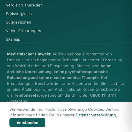
Vergleich Therapien
Preisvergleich
Suggestionen
Video-Erfahrungen
Sitemap
Medizinischer Hinweis:
Audio-Hypnose-Programme von
Unibee sind ein begleitender Selbsthilfe-Ansatz zur Förderung
von Wohlbefinden und Entspannung. Sie ersetzen
keine
ärztliche Untersuchung, keine psychotherapeutische
Behandlung und keine medikamentöse Therapie
. Bei
Erkrankungen, Beschwerden oder Krisen wenden Sie sich bitte
an eine Ärztin oder einen Arzt. In akuten Krisen erreichen Sie
die
Telefonseelsorge
rund um die Uhr unter
0800 111 0 111
(kostenfrei).
Wir verwenden nur technisch notwendige Cookies. Weitere
Informationen finden Sie in unserer
Datenschutzerklärung
.
Verstanden
© 2026 Health Care unibee Institute · Ingo Simon
Impressum
Datenschutz