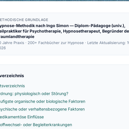
ETHODISCHE GRUNDLAGE
ypnose-Methodik nach
Ingo Simon
— Diplom-Pädagoge (univ.),
eilpraktiker für Psychotherapie, Hypnosetherapeut, Begründer de
raumlandtherapie
0 Jahre Praxis · 200+ Fachbücher zur Hypnose ·
Letzte Aktualisierung: 
026
sverzeichnis
ltsverzeichnis
rdnung: physiologisch oder Störung?
äufigste organische oder biologische Faktoren
sychische oder verhaltensbezogene Faktoren
edikamentöse Einflüsse
toffwechsel- oder Begleiterkrankungen