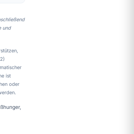
anschließend
e und
stützen,
(2)
omatischer
e ist
chen oder
werden.
ißhunger,