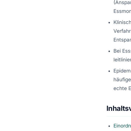
(Anspan
Essmom
Klinisc
Verfahr
Entspan
Bei Ess
leitlin
Epidemi
häufige
echte E
Inhalts
Einordn