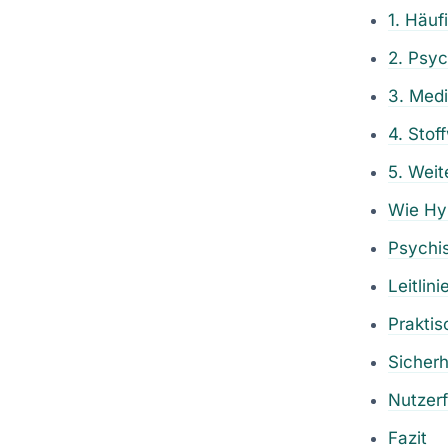
1. Häuf
2. Psy
3. Med
4. Stof
5. Weit
Wie Hy
Psychis
Leitlin
Prakti
Sicherh
Nutzer
Fazit