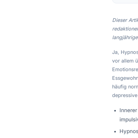
Dieser Arti
redaktione
langjährig
Ja, Hypnos
vor allem ü
Emotionsre
Essgewohnh
häufig nor
depressive
Innerer
impulsi
Hypnose