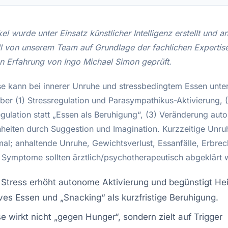
kel wurde unter Einsatz künstlicher Intelligenz erstellt und 
ll von unserem Team auf Grundlage der fachlichen Expertis
en Erfahrung von Ingo Michael Simon geprüft.
e kann bei innerer Unruhe und stressbedingtem Essen unter
ber (1) Stressregulation und Parasympathikus-Aktivierung, 
gulation statt „Essen als Beruhigung“, (3) Veränderung aut
eiten durch Suggestion und Imagination. Kurzzeitige Unruh
mal; anhaltende Unruhe, Gewichtsverlust, Essanfälle, Erbre
 Symptome sollten ärztlich/psychotherapeutisch abgeklärt 
 Stress erhöht autonome Aktivierung und begünstigt He
ves Essen und „Snacking“ als kurzfristige Beruhigung.
 wirkt nicht „gegen Hunger“, sondern zielt auf Trigger