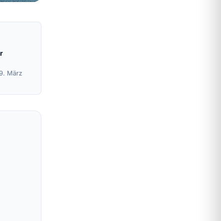
r
19. März