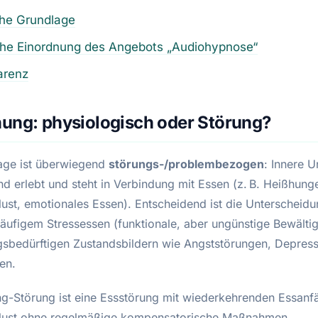
che Grundlage
che Einordnung des Angebots „Audiohypnose“
arenz
ung: physiologisch oder Störung?
age ist überwiegend
störungs-/problembezogen
: Innere 
nd erlebt und steht in Verbindung mit Essen (z. B. Heißhunge
lust, emotionales Essen). Entscheidend ist die Unterscheid
äufigem Stressessen (funktionale, aber ungünstige Bewälti
sbedürftigen Zustandsbildern wie Angststörungen, Depres
en.
ng-Störung ist eine Essstörung mit wiederkehrenden Essanfä
rlust ohne regelmäßige kompensatorische Maßnahmen.