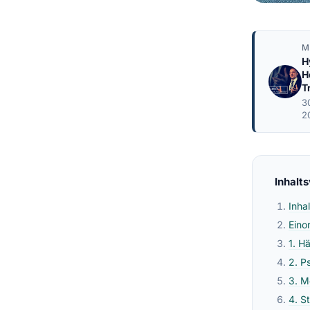
M
H
H
T
3
2
Inhalt
Inha
Eino
1. H
2. P
3. M
4. S