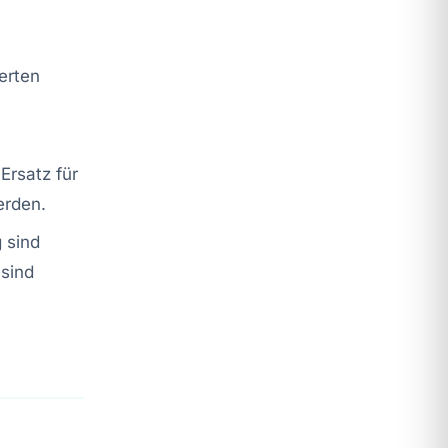
erten
Ersatz für
erden.
 sind
 sind