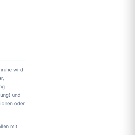
Unruhe wird
r,
ung
gung) und
sionen oder
llen mit