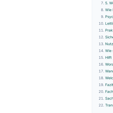
5. W
Wie 
Psyc
Leit
Prak
Sich
Nutz
Wie 
Hilf
Wora
Wann
Welc
Fazi
Fach
Sach
Tran