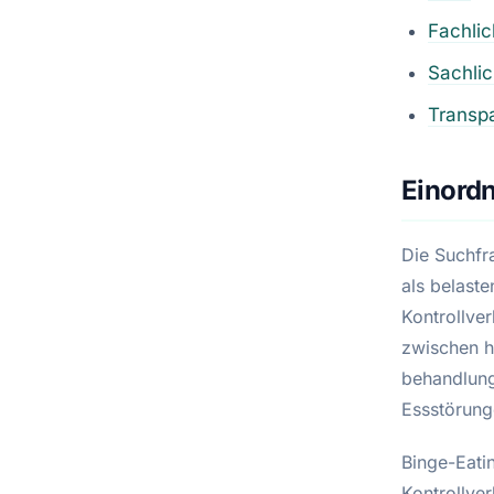
Fachli
Sachli
Transp
Einordn
Die Suchfr
als belaste
Kontrollver
zwischen h
behandlung
Essstörung
Binge-Eati
Kontrollve