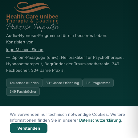
Audio-Hypnose-Programme für ein besseres Leben.
Konzipiert von
Ingo Michael Simon
— Diplom-Pädagoge (univ.), Heilpraktiker für Psychotherapie,
Hypnosetherapeut, Begründer der Traumlandtherapie. 349
Fachbücher, 30+ Jahre Praxis.
Tausende Kunden
30+ Jahre Erfahrung
115 Programme
349 Fachbücher
PROGRAMME
UNIBEE
Wir verwenden nur technisch notwendige Cookies. Weitere
Informationen finden Sie in unserer
Datenschutzerklärung
.
Mentale Gesundheit
Über Ingo Simon
Verstanden
Abnehmen & Ernährung
Methodik