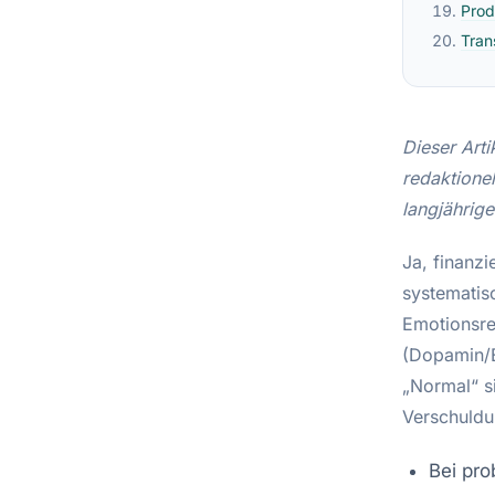
Prod
Tran
Dieser Arti
redaktione
langjährig
Ja, finanzi
systematis
Emotionsre
(Dopamin/E
„Normal“ si
Verschuldu
Bei pro