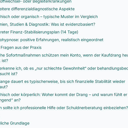
toffwechsel- oder Begleiterkrankungen
eitere differenzialdiagnostische Aspekte
hisch oder organisch – typische Muster im Vergleich
linien, Studien & Diagnostik: Was ist evidenzbasiert?
reter Finanz-Stabilisierungsplan (14 Tage)
ohypnose: positive Erfahrungen, realistisch eingeordnet
 Fragen aus der Praxis
he Sofortmaßnahmen schützen mein Konto, wenn der Kaufdrang he
 ist?
erkenne ich, ob es „nur schlechte Gewohnheit“ oder behandlungsbed
sucht ist?
lange dauert es typischerweise, bis sich finanzielle Stabilität wieder
aut?
hisch oder körperlich: Woher kommt der Drang – und warum fühlt er 
ngend“ an?
 sollte ich professionelle Hilfe oder Schuldnerberatung einbeziehen?
t
liche Grundlage