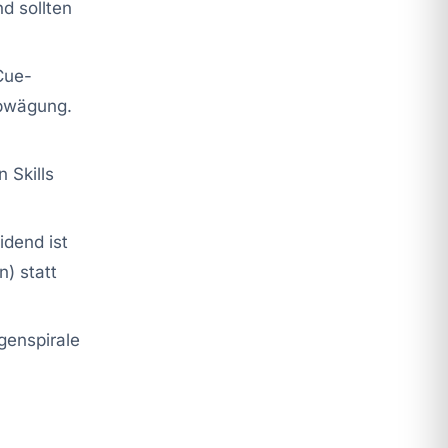
d sollten
Cue-
abwägung.
 Skills
idend ist
) statt
genspirale