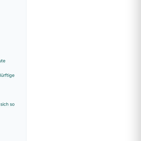
ute
ürftige
sich so