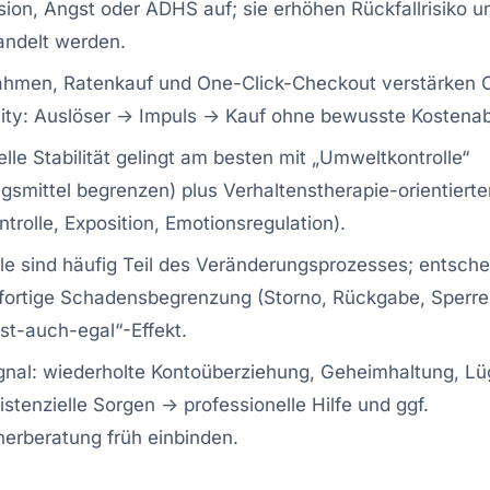
ion, Angst oder ADHS auf; sie erhöhen Rückfallrisiko un
andelt werden.
rahmen, Ratenkauf und One-Click-Checkout verstärken 
vity: Auslöser → Impuls → Kauf ohne bewusste Kosten
elle Stabilität gelingt am besten mit „Umweltkontrolle“
gsmittel begrenzen) plus Verhaltenstherapie-orientierten
ntrolle, Exposition, Emotionsregulation).
le sind häufig Teil des Veränderungsprozesses; entsche
fortige Schadensbegrenzung (Storno, Rückgabe, Sperren
ist-auch-egal“-Effekt.
nal: wiederholte Kontoüberziehung, Geheimhaltung, Lü
istenzielle Sorgen → professionelle Hilfe und ggf.
erberatung früh einbinden.