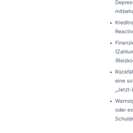
Depress
mitbeh
Kredit
Reacti
Finanzi
(Zahlun
(Reizko
Rückfäl
eine so
„Jetzt-
Warnsig
oder ex
Schuldn