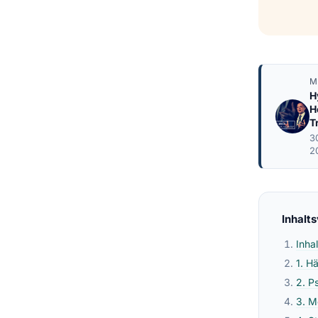
M
H
H
T
3
2
Inhalt
Inha
1. H
2. P
3. M