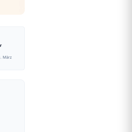
r
9. März