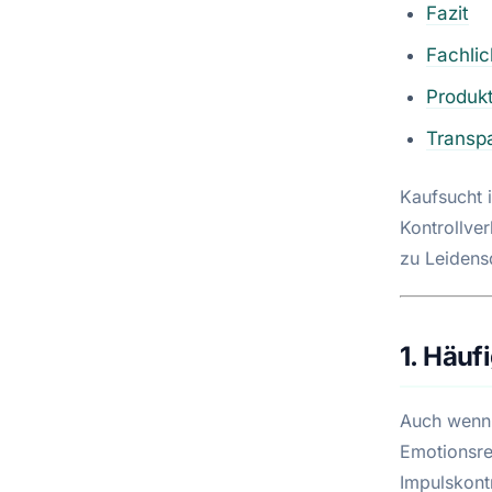
Fazit
Fachli
Produkt
Transp
Kaufsucht 
Kontrollver
zu Leidensd
1. Häuf
Auch wenn 
Emotionsre
Impulskontr