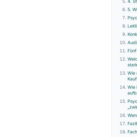
4. S
5. W
Psyc
Leit
Konk
Audi
Fünf
Welc
stark
Wie 
Kauf
Wie 
aufb
Psyc
„zwi
Wann
Fazi
Fach