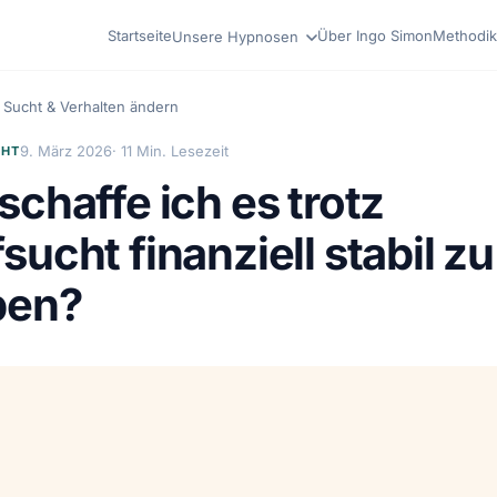
Startseite
Über Ingo Simon
Methodik
Unsere Hypnosen
Sucht & Verhalten ändern
9. März 2026
· 11 Min. Lesezeit
CHT
schaffe ich es trotz
sucht finanziell stabil zu
ben?