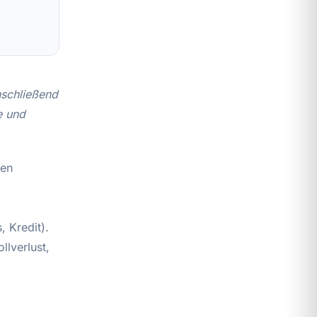
anschließend
e und
len
 Kredit).
llverlust,