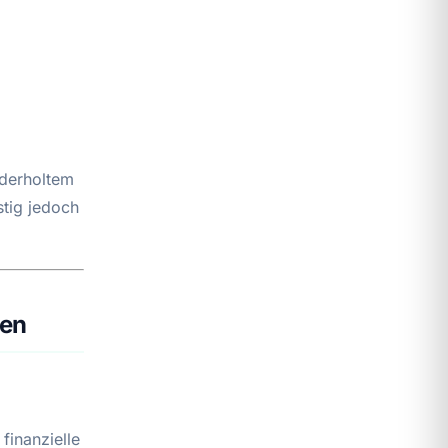
ederholtem
stig jedoch
ren
finanzielle