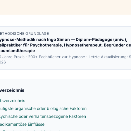
ETHODISCHE GRUNDLAGE
ypnose-Methodik nach
Ingo Simon
— Diplom-Pädagoge (univ.),
eilpraktiker für Psychotherapie, Hypnosetherapeut, Begründer de
raumlandtherapie
0 Jahre Praxis · 200+ Fachbücher zur Hypnose ·
Letzte Aktualisierung: 
026
sverzeichnis
ltsverzeichnis
äufigste organische oder biologische Faktoren
sychische oder verhaltensbezogene Faktoren
edikamentöse Einflüsse