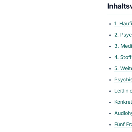
Inhalts
1. Häuf
2. Psy
3. Med
4. Stof
5. Weit
Psychis
Leitlin
Konkret
Audiohy
Fünf Fr