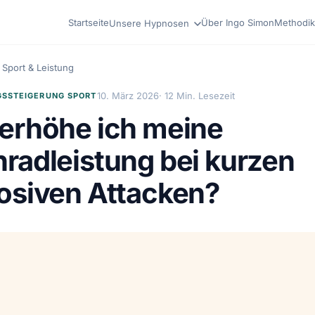
Startseite
Über Ingo Simon
Methodik
Unsere Hypnosen
Sport & Leistung
10. März 2026
· 12 Min. Lesezeit
GSSTEIGERUNG SPORT
erhöhe ich meine
radleistung bei kurzen
osiven Attacken?