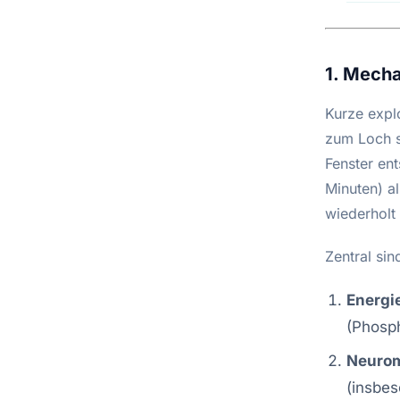
1. Mecha
Kurze expl
zum Loch s
Fenster en
Minuten) al
wiederholt
Zentral sin
Energi
(Phosph
Neuro
(insbes