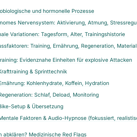
obiologische und hormonelle Prozesse
onomes Nervensystem: Aktivierung, Atmung, Stressregul
ale Variationen: Tagesform, Alter, Trainingshistorie
lussfaktoren: Training, Ernährung, Regeneration, Materia
Training: Evidenznahe Einheiten für explosive Attacken
Krafttraining & Sprinttechnik
Ernährung: Kohlenhydrate, Koffein, Hydration
Regeneration: Schlaf, Deload, Monitoring
Bike-Setup & Übersetzung
Mentale Faktoren & Audio-Hypnose (fokussiert, realistis
n abklären? Medizinische Red Flags