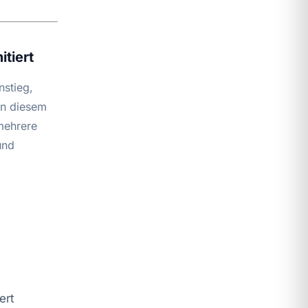
tiert
nstieg,
In diesem
mehrere
und
ert