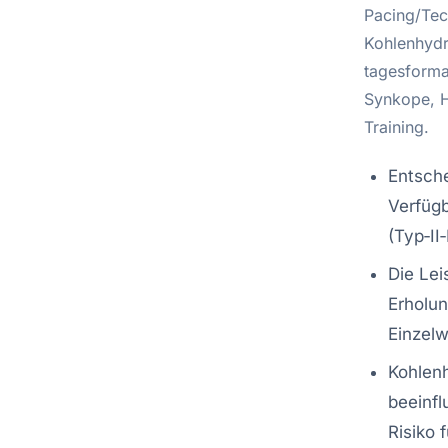
Pacing/Tech
Kohlenhydr
tagesforma
Synkope, H
Training.
Entsch
Verfügb
(Typ‑II
Die Lei
Erholun
Einzelw
Kohlenh
beeinfl
Risiko 