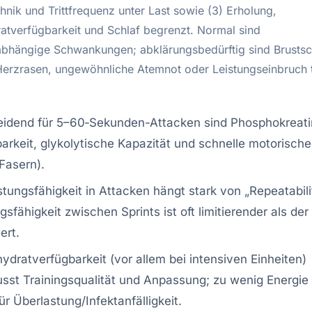
nik und Trittfrequenz unter Last sowie (3) Erholung,
atverfügbarkeit und Schlaf begrenzt. Normal sind
bhängige Schwankungen; abklärungsbedürftig sind Brusts
erzrasen, ungewöhnliche Atemnot oder Leistungseinbruch 
eidend für 5–60‑Sekunden-Attacken sind Phosphokreati
arkeit, glykolytische Kapazität und schnelle motorische
‑Fasern).
stungsfähigkeit in Attacken hängt stark von „Repeatabili
gsfähigkeit zwischen Sprints ist oft limitierender als der
ert.
ydratverfügbarkeit (vor allem bei intensiven Einheiten)
usst Trainingsqualität und Anpassung; zu wenig Energie
für Überlastung/Infektanfälligkeit.