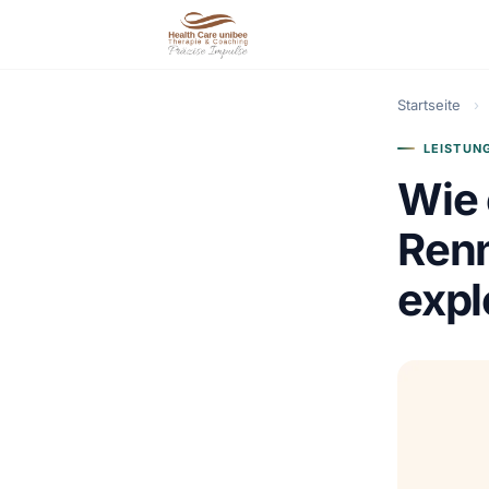
Startseite
›
LEISTUN
Wie 
Renn
expl