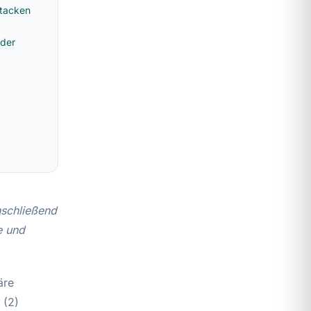
ttacken
oder
anschließend
e und
äre
 (2)