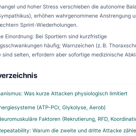
mangel und hoher Stress verschieben die autonome Bal
Sympathikus), erhöhen wahrgenommene Anstrengung u
echtern Sprint-Wiederholungen.
he Einordnung: Bei Sportlern sind kurzfristige
ngsschwankungen häufig; Warnzeichen (z. B. Thoraxsch
) sind selten, erfordern aber sofortige medizinische Abk
verzeichnis
anismus: Was kurze Attacken physiologisch limitiert
Energiesysteme (ATP-PCr, Glykolyse, Aerob)
Neuromuskuläre Faktoren (Rekrutierung, RFD, Koordinati
Repeatability: Warum die zweite und dritte Attacke zähl