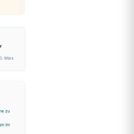
r
10. März
hne zu
en im