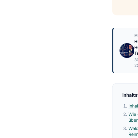
M
H
H
T
3
2
Inhalt
Inha
Wie 
über
Welc
Ren