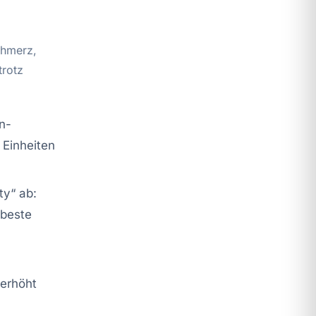
chmerz,
trotz
n-
 Einheiten
ty“ ab:
 beste
 erhöht