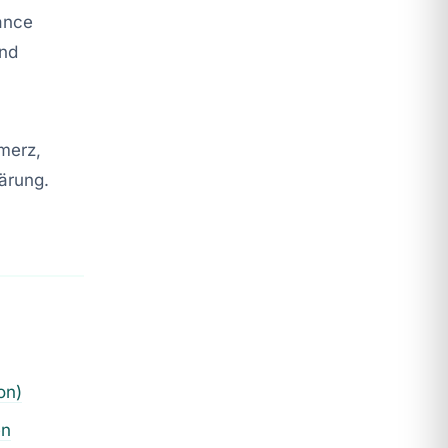
ance
nd
merz,
lärung.
on)
en