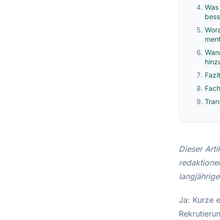
Was 
bess
Wora
ment
Wann
hinz
Fazi
Fach
Tran
Dieser Arti
redaktione
langjährig
Ja: Kurze 
Rekrutieru