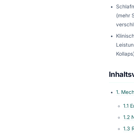
Schlaf
(mehr 
verschl
Klinisc
Leistu
Kollaps
Inhalts
1. Mech
1.1 
1.2 
1.3 