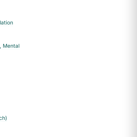
ation
l, Mental
ch)