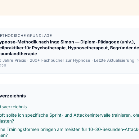
ETHODISCHE GRUNDLAGE
ypnose-Methodik nach
Ingo Simon
— Diplom-Pädagoge (univ.),
eilpraktiker für Psychotherapie, Hypnosetherapeut, Begründer de
raumlandtherapie
0 Jahre Praxis · 200+ Fachbücher zur Hypnose ·
Letzte Aktualisierung: 
026
sverzeichnis
ltsverzeichnis
oft sollte ich spezifische Sprint- und Attackenintervalle trainieren, o
lasten?
he Trainingsformen bringen am meisten für 10–30‑Sekunden-Attack
nen?