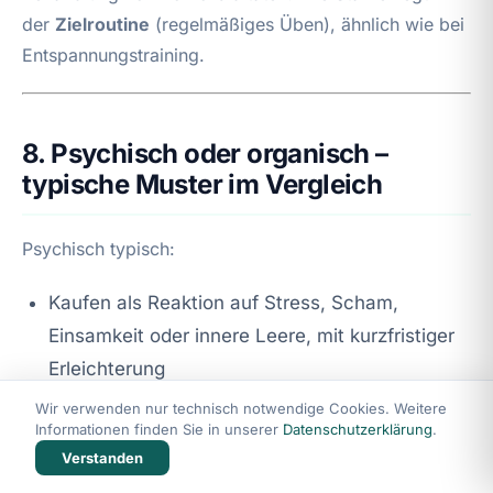
der
Zielroutine
(regelmäßiges Üben), ähnlich wie bei
Entspannungstraining.
8. Psychisch oder organisch –
typische Muster im Vergleich
Psychisch typisch:
Kaufen als Reaktion auf Stress, Scham,
Einsamkeit oder innere Leere, mit kurzfristiger
Erleichterung
Trigger durch Online‑Umgebung, Werbung,
Wir verwenden nur technisch notwendige Cookies. Weitere
Informationen finden Sie in unserer
Datenschutzerklärung
.
Routinen; starke Gewohnheitsschleifen
Verstanden
Komorbiditäten wie Depression, Angst, ADHS