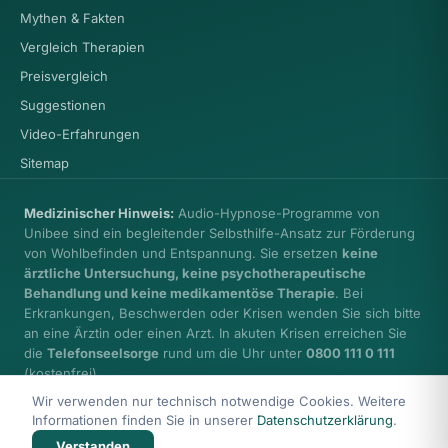
Mythen & Fakten
Vergleich Therapien
Preisvergleich
Suggestionen
Video-Erfahrungen
Sitemap
Medizinischer Hinweis:
Audio-Hypnose-Programme von
Unibee sind ein begleitender Selbsthilfe-Ansatz zur Förderung
von Wohlbefinden und Entspannung. Sie ersetzen
keine
ärztliche Untersuchung, keine psychotherapeutische
Behandlung und keine medikamentöse Therapie
. Bei
Erkrankungen, Beschwerden oder Krisen wenden Sie sich bitte
an eine Ärztin oder einen Arzt. In akuten Krisen erreichen Sie
die
Telefonseelsorge
rund um die Uhr unter
0800 111 0 111
(kostenfrei).
Wir verwenden nur technisch notwendige Cookies. Weitere
Informationen finden Sie in unserer
Datenschutzerklärung
.
Verstanden