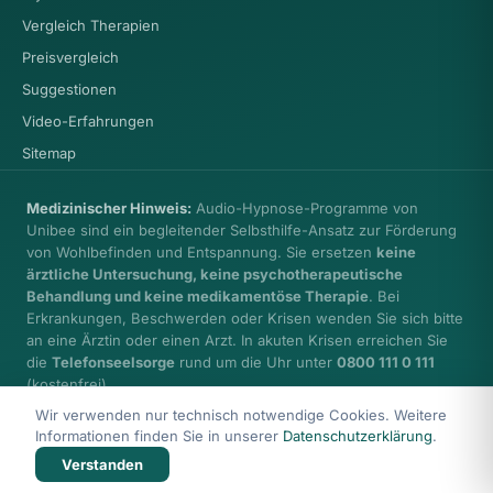
Vergleich Therapien
Preisvergleich
Suggestionen
Video-Erfahrungen
Sitemap
Medizinischer Hinweis:
Audio-Hypnose-Programme von
Unibee sind ein begleitender Selbsthilfe-Ansatz zur Förderung
von Wohlbefinden und Entspannung. Sie ersetzen
keine
ärztliche Untersuchung, keine psychotherapeutische
Behandlung und keine medikamentöse Therapie
. Bei
Erkrankungen, Beschwerden oder Krisen wenden Sie sich bitte
an eine Ärztin oder einen Arzt. In akuten Krisen erreichen Sie
die
Telefonseelsorge
rund um die Uhr unter
0800 111 0 111
(kostenfrei).
Wir verwenden nur technisch notwendige Cookies. Weitere
Informationen finden Sie in unserer
Datenschutzerklärung
.
Verstanden
© 2026 Health Care unibee Institute · Ingo Simon
Impressum
Datenschutz