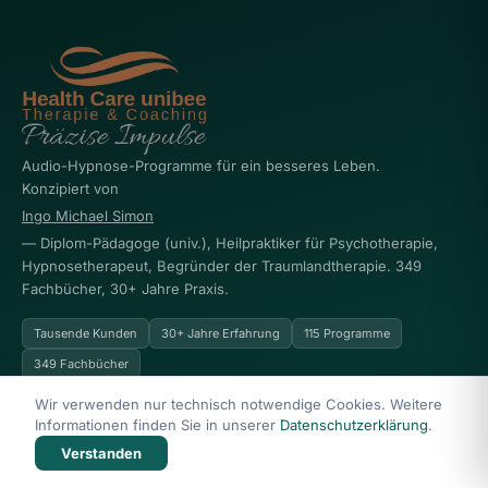
Audio-Hypnose-Programme für ein besseres Leben.
Konzipiert von
Ingo Michael Simon
— Diplom-Pädagoge (univ.), Heilpraktiker für Psychotherapie,
Hypnosetherapeut, Begründer der Traumlandtherapie. 349
Fachbücher, 30+ Jahre Praxis.
Tausende Kunden
30+ Jahre Erfahrung
115 Programme
349 Fachbücher
Wir verwenden nur technisch notwendige Cookies. Weitere
PROGRAMME
UNIBEE
Informationen finden Sie in unserer
Datenschutzerklärung
.
Verstanden
Mentale Gesundheit
Über Ingo Simon