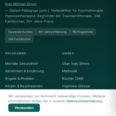
Ingo Michael Simon
— Diplom-Pädagoge (univ.), Heilpraktiker für Psychotherapie,
Hypnosetherapeut, Begründer der Traumlandtherapie. 349
Fachbücher, 30+ Jahre Praxis.
Tausende Kunden
30+ Jahre Erfahrung
115 Programme
349 Fachbücher
PROGRAMME
UNIBEE
Mentale Gesundheit
Über Ingo Simon
Abnehmen & Ernährung
Methodik
Ängste & Phobien
Bücher (349)
Körper & Beschwerden
Hypnose-Glossar
Selbstwert & Stärke
Stimme testen
Wir verwenden nur technisch notwendige Cookies. Weitere
Sucht & Verhalten
Blog
Informationen finden Sie in unserer
Datenschutzerklärung
.
Verstanden
Kontakt