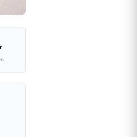
r
28.