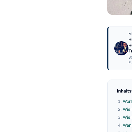
M
H
H
T
3
F
Inhalt
Wora
Wie 
Wie 
Wann