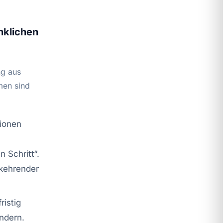
nklichen
ng aus
men sind
tionen
 Schritt“.
rkehrender
ristig
ndern.