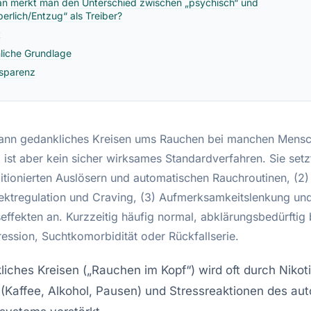
n merkt man den Unterschied zwischen „psychisch“ und
perlich/Entzug“ als Treiber?
t
liche Grundlage
sparenz
ann gedankliches Kreisen ums Rauchen bei manchen Mens
 ist aber kein sicher wirksames Standardverfahren. Sie setz
ditionierten Auslösern und automatischen Rauchroutinen, (2)
fektregulation und Craving, (3) Aufmerksamkeitslenkung un
ffekten an. Kurzzeitig häufig normal, abklärungsbedürftig 
ession, Suchtkomorbidität oder Rückfallserie.
iches Kreisen („Rauchen im Kopf“) wird oft durch Nikot
 (Kaffee, Alkohol, Pausen) und Stressreaktionen des a