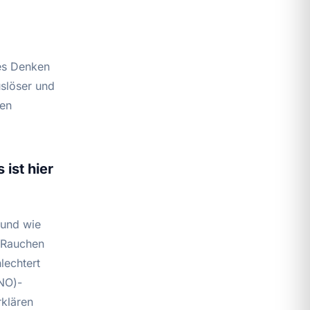
es Denken
uslöser und
ren
ist hier
rund wie
t Rauchen
lechtert
(NO)-
rklären