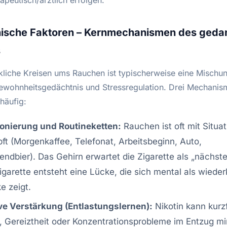
hische Faktoren – Kernmechanismen des geda
s
liche Kreisen ums Rauchen ist typischerweise eine Mischu
ewohnheitsgedächtnis und Stressregulation. Drei Mechanis
häufig:
ionierung und Routineketten:
Rauchen ist oft mit Situa
ft (Morgenkaffee, Telefonat, Arbeitsbeginn, Auto,
endbier). Das Gehirn erwartet die Zigarette als „nächsten
garette entsteht eine Lücke, die sich mental als wiede
e zeigt.
ve Verstärkung (Entlastungslernen):
Nikotin kann kurzf
 Gereiztheit oder Konzentrationsprobleme im Entzug mi