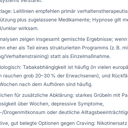
systems verstärkt.
lage: Leitlinien empfehlen primär verhaltenstherapeuti
ützung plus zugelassene Medikamente; Hypnose gilt me
l/unklar wirksam.
nalysen zeigen insgesamt gemischte Ergebnisse; wen
dann eher als Teil eines strukturierten Programms (z. B. mi
g/Verhaltenstraining) statt als Einzelmaßnahme.
ologisch: Tabakabhängigkeit ist häufig (in vielen europ
n rauchen grob 20–30 % der Erwachsenen), und Rückfäl
 Wochen nach dem Aufhören sind häufig.
chen für zusätzliche Abklärung: starkes Grübeln mit Pa
losigkeit über Wochen, depressive Symptome,
-/Drogenmitkonsum oder deutliche Alltagsbeeinträchtig
tive, gut belegte Optionen gegen Craving: Nikotinersatz 