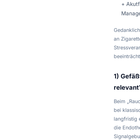
+ Akutf
Manage
Gedanklich
an Zigarett
Stressvera
beeinträch
1) Gefäß
relevant
Beim „Rauc
bei klassi
langfristig
die Endoth
Signalgebu