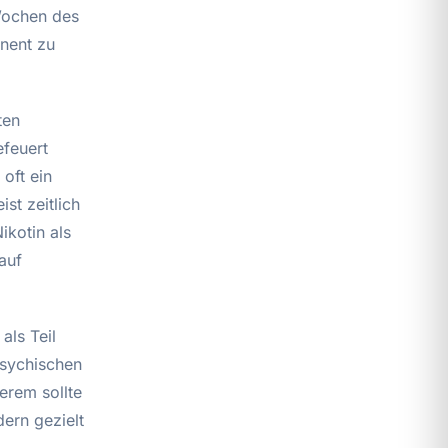
Wochen des
inent zu
ten
efeuert
 oft ein
st zeitlich
ikotin als
auf
als Teil
psychischen
erem sollte
ern gezielt