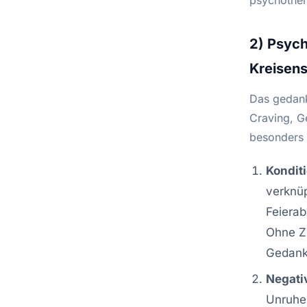
2) Psyc
Kreisen
Das gedank
Craving, G
besonders 
Kondit
verknüp
Feierab
Ohne Zi
Gedank
Negati
Unruhe,