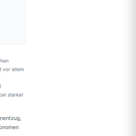
chen
t vor allem
d
bei starker
inentzug,
utonomen