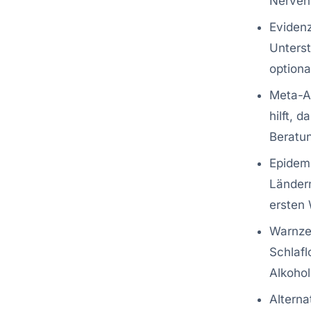
Nerven
Evidenz
Unterst
optiona
Meta-A
hilft, 
Beratun
Epidemi
Länder
ersten
Warnzei
Schlaf
Alkohol
Alterna