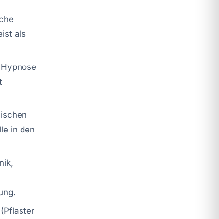
sche
ist als
n Hypnose
t
äischen
le in den
nik,
ung.
(Pflaster