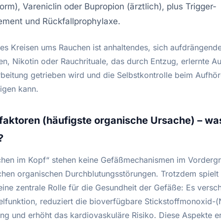
orm), Vareniclin oder Bupropion (ärztlich), plus Trigger-
ment und Rückfallprophylaxe.
es Kreisen ums Rauchen ist anhaltendes, sich aufdrängend
en, Nikotin oder Rauchrituale, das durch Entzug, erlernte A
rbeitung getrieben wird und die Selbstkontrolle beim Aufhö
tigen kann.
faktoren (häufigste organische Ursache) – was 
?
hen im Kopf“ stehen keine Gefäßmechanismen im Vorderg
schen organischen Durchblutungsstörungen. Trotzdem spiel
 eine zentrale Rolle für die Gesundheit der Gefäße: Es versch
elfunktion, reduziert die bioverfügbare Stickstoffmonoxid-
ng und erhöht das kardiovaskuläre Risiko. Diese Aspekte e