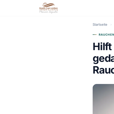
Startseite
›
RAUCHEN
Hilf
geda
Rau