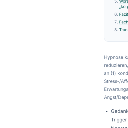
Wora
„kör
Fazi
Fach
Tran
Hypnose k
reduzieren,
an (1) kon
Stress-/Af
Erwartungse
Angst/Depr
Gedankl
Trigger