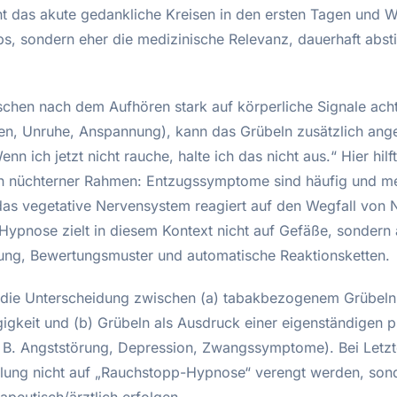
ht das akute gedankliche Kreisen in den ersten Tagen und 
s, sondern eher die medizinische Relevanz, dauerhaft abst
hen nach dem Aufhören stark auf körperliche Signale ach
en, Unruhe, Anspannung), kann das Grübeln zusätzlich ang
nn ich jetzt nicht rauche, halte ich das nicht aus.“ Hier hilft
h nüchterner Rahmen: Entzugssymptome sind häufig und mei
das vegetative Nervensystem reagiert auf den Wegfall von N
 Hypnose zielt in diesem Kontext nicht auf Gefäße, sondern 
g, Bewertungsmuster und automatische Reaktionsketten.
t die Unterscheidung zwischen (a) tabakbezogenem Grübeln 
igkeit und (b) Grübeln als Ausdruck einer eigenständigen 
. B. Angststörung, Depression, Zwangssymptome). Bei Letzt
lung nicht auf „Rauchstopp-Hypnose“ verengt werden, sond
peutisch/ärztlich erfolgen.