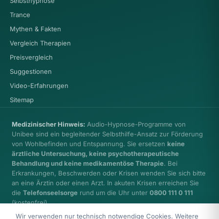
Selbsthypnose
Trance
Mythen & Fakten
Vergleich Therapien
Preisvergleich
Suggestionen
Video-Erfahrungen
Sitemap
Medizinischer Hinweis:
Audio-Hypnose-Programme von
Unibee sind ein begleitender Selbsthilfe-Ansatz zur Förderung
von Wohlbefinden und Entspannung. Sie ersetzen
keine
ärztliche Untersuchung, keine psychotherapeutische
Behandlung und keine medikamentöse Therapie
. Bei
Erkrankungen, Beschwerden oder Krisen wenden Sie sich bitte
an eine Ärztin oder einen Arzt. In akuten Krisen erreichen Sie
die
Telefonseelsorge
rund um die Uhr unter
0800 111 0 111
(kostenfrei).
Wir verwenden nur technisch notwendige Cookies. Weitere