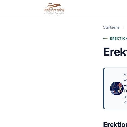
Startseite
›
EREKTIO
Erek
M
H
H
T
3
2
Erekti