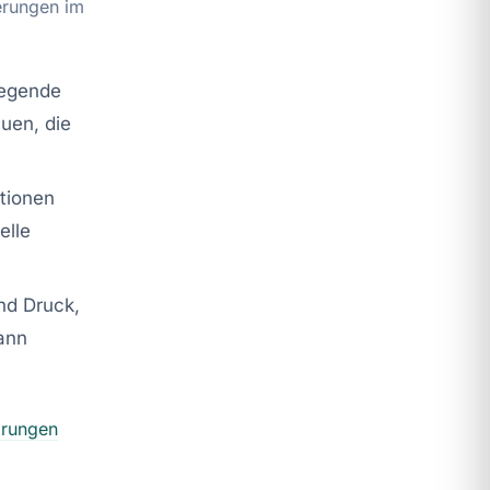
erungen im
legende
uen, die
tionen
elle
nd Druck,
kann
örungen