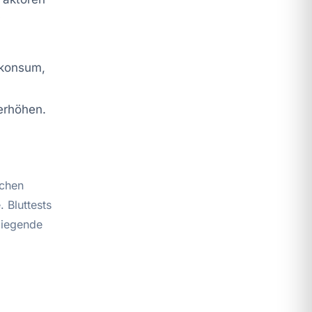
v
lkonsum,
erhöhen.
ichen
 Bluttests
liegende