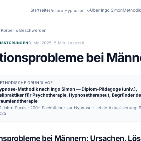
Startseite
Über Ingo Simon
Methodik
Unsere Hypnosen
Körper & Beschwerden
9. Mai 2025
· 5 Min. Lesezeit
NSSTÖRUNGEN
tionsprobleme bei Männ
ETHODISCHE GRUNDLAGE
ypnose-Methodik nach
Ingo Simon
— Diplom-Pädagoge (univ.),
eilpraktiker für Psychotherapie, Hypnosetherapeut, Begründer de
raumlandtherapie
0 Jahre Praxis · 200+ Fachbücher zur Hypnose ·
Letzte Aktualisierung: 
025
onsprobleme bei Männern: Ursachen, Lö