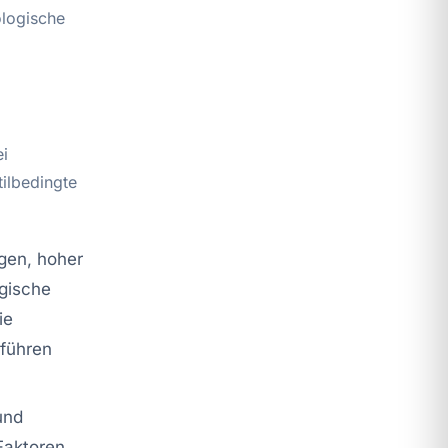
ologische
ei
ilbedingte
gen, hoher
ogische
ie
 führen
und
Faktoren