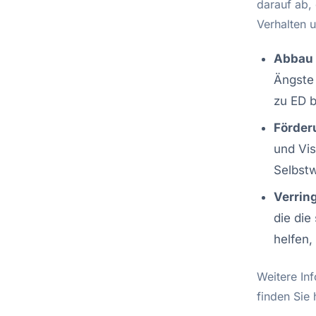
darauf ab,
Verhalten 
Abbau 
Ängste 
zu ED b
Förderu
und Vis
Selbst
Verrin
die die
helfen
Weitere I
finden Sie 