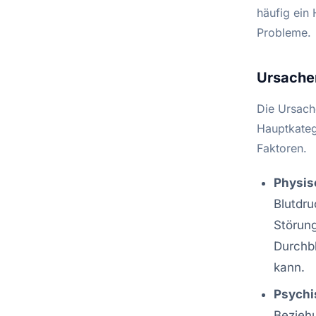
häufig ein
Probleme.
Ursache
Die Ursach
Hauptkateg
Faktoren.
Physis
Blutdru
Störung
Durchb
kann.
Psychi
Beziehu