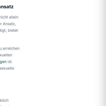
ansatz
icht allein
r Ansatz,
gt, bietet
u erreichen
xuellen
ngen
ist
sexuelle
blich