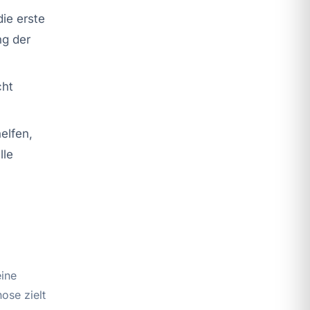
ie erste
ng der
cht
elfen,
lle
eine
ose zielt