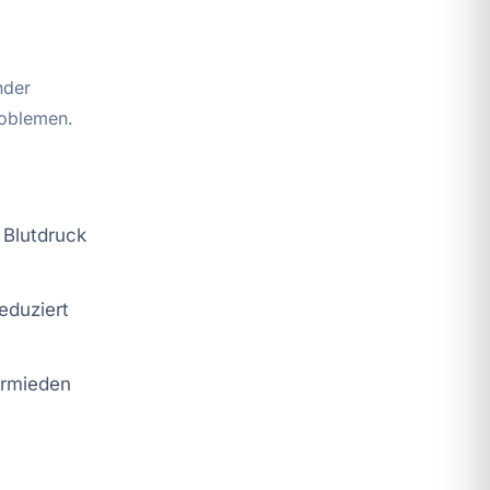
nder
roblemen.
 Blutdruck
eduziert
ermieden