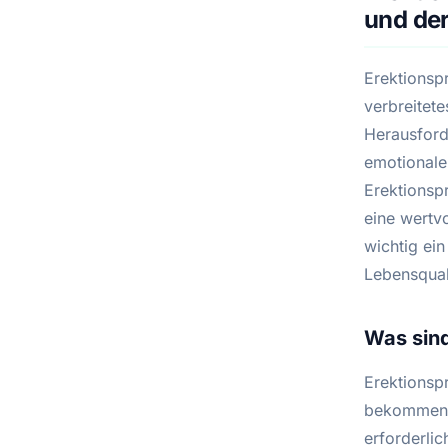
und de
Erektionspr
verbreitete
Herausford
emotionaler
Erektionsp
eine wertv
wichtig ei
Lebensqual
Was sin
Erektionsp
bekommen o
erforderlic