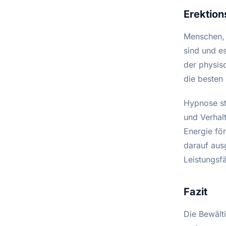
Erektio
Menschen, d
sind und e
der physisc
die besten
Hypnose st
und Verhal
Energie f
darauf aus
Leistungsfä
Fazit
Die Bewält