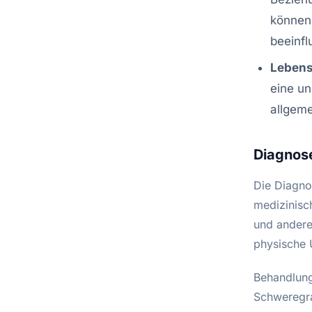
können
beeinfl
Lebens
eine u
allgeme
Diagnos
Die Diagno
medizinisc
und andere
physische U
Behandlung
Schweregra