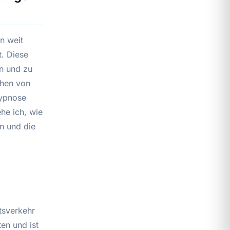
n weit
t. Diese
n und zu
chen von
Hypnose
he ich, wie
n und die
tsverkehr
ten und ist