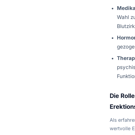
Medik
Wahl z
Blutzir
Hormo
gezoge
Therap
psychis
Funktio
Die Roll
Erektio
Als erfahr
wertvolle 