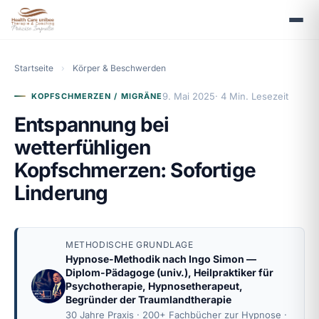
Startseite
›
Körper & Beschwerden
9. Mai 2025
· 4 Min. Lesezeit
KOPFSCHMERZEN / MIGRÄNE
Entspannung bei
wetterfühligen
Kopfschmerzen: Sofortige
Linderung
METHODISCHE GRUNDLAGE
Hypnose-Methodik nach
Ingo Simon
—
Diplom-Pädagoge (univ.), Heilpraktiker für
Psychotherapie, Hypnosetherapeut,
Begründer der Traumlandtherapie
30 Jahre Praxis · 200+ Fachbücher zur Hypnose ·